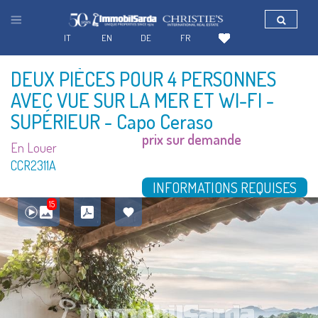
IT
EN
DE
FR
DEUX PIÈCES POUR 4 PERSONNES
AVEC VUE SUR LA MER ET WI-FI -
SUPÉRIEUR
- Capo Ceraso
prix sur demande
En Louer
CCR2311A
INFORMATIONS REQUISES
15