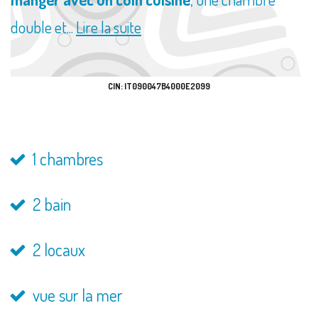
double et...
Lire la suite
CIN: IT090047B4000E2099
1 chambres
2 bain
2 locaux
vue sur la mer