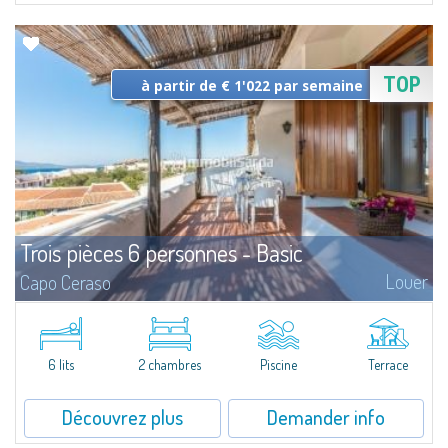
TOP
à partir de € 1'022 par semaine
Trois pièces 6 personnes - Basic
Louer
Capo Ceraso
Grands Trois pièces 6 personnes - Basic en location, au rez de chaussée ou
au premier étage avec grande véranda habitable.Ils se composent de séjour
avec coin cuisine, canapé-lit double, chambre double...
6 lits
2 chambres
Piscine
Terrace
Découvrez plus
Demander info