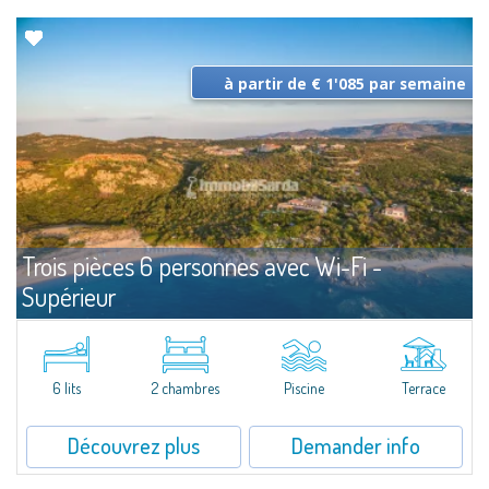
à partir de € 1'085 par semaine
Trois pièces 6 personnes avec Wi-Fi -
Supérieur
Louer
Capo Ceraso
Entièrement rénovées et dotées de tous conforts, Trois pièces 6 personnes
avec Wi-Fi - Supérieur en location offrent de grands espaces intérieurs
6 lits
2 chambres
Piscine
Terrace
comme extérieurs,avec de grandes ouvertures pour faire...
Découvrez plus
Demander info