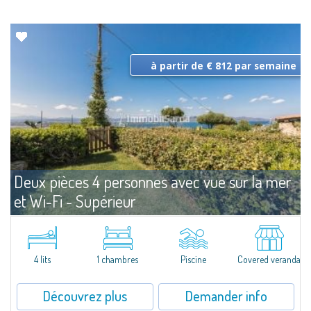
à partir de € 812 par semaine
Deux pièces 4 personnes avec vue sur la mer
et Wi-Fi - Supérieur
Louer
Capo Ceraso
Entièrement rénovées et dotées de tous conforts, les solutions Superior en
location offrent de grands espaces intérieurs comme extérieurs,avec de
4 lits
1 chambres
Piscine
Covered veranda
grandes ouvertures pour faire entrer un maximum de...
Découvrez plus
Demander info