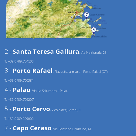
2 -
Santa Teresa Gallura
, Via Nazionale, 28
T. +39.0789.754500
3 -
Porto Rafael
, Piazzetta a mare - Porto Rafael (OT)
T. +39.0789.700381
4 -
Palau
, Via La Sciumara - Palau
T. +39.0789.709207
5 -
Porto Cervo
, Vicolo degli Archi, 1
T. +39.0789.909000
7 -
Capo Ceraso
, Via Fontana Umbrina, 41