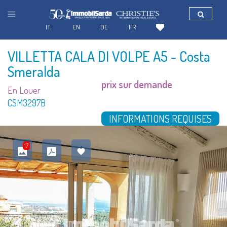
IT
EN
DE
FR
VILLETTA CALA DI VOLPE A5
- Costa
Smeralda
prix sur demande
En Louer
CSM3297B
INFORMATIONS REQUISES
17