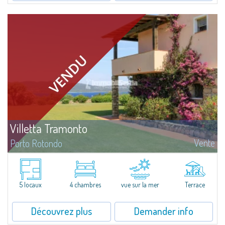
Villetta Tramonto
Vente
Porto Rotondo
À vendre villa jumelée en tête de file à Punta Lada, où une succession de
magnifiques levers et couchers de soleil offrent des vues imprenables sur
la mer aux nuances multicolores.La propriété est idéale...
5 locaux
4 chambres
vue sur la mer
Terrace
Découvrez plus
Demander info