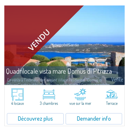
Quadrilocale vista mare Domus di Pitrizza
Vente
En vente à l'intérieur de l'élégant Village Résidentiel "Domus di
Pitrizza", cette petite villa avec vue sur la mer est l'occasion parfaite
de retrouver votre bien-être, plongé dans une oasis de paix et de...
4 locaux
3 chambres
vue sur la mer
Terrace
Découvrez plus
Demander info