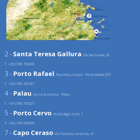
2 -
Santa Teresa Gallura
, Via Nazionale, 28
T. +39.0789.754500
3 -
Porto Rafael
, Piazzetta a mare - Porto Rafael (OT)
T. +39.0789.700381
4 -
Palau
, Via La Sciumara - Palau
T. +39.0789.709207
5 -
Porto Cervo
, Vicolo degli Archi, 1
T. +39.0789.909000
7 -
Capo Ceraso
, Via Fontana Umbrina, 41