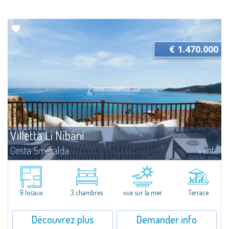
€ 1.470.000
Villetta Li Nibani
Vente
Costa Smeralda
​A few steps from the Bay of Piccolo Pevero, Villetta Li Nibani is located in a
quiet condo with breathtaking views of the sea of Costa Smeralda, in a
strategic position to reach the beach in a few minutes' walk.The...
9 locaux
3 chambres
vue sur la mer
Terrace
Découvrez plus
Demander info