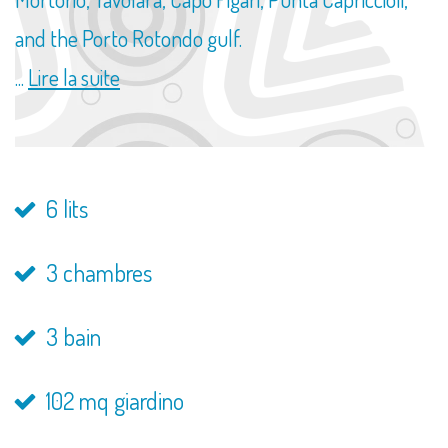
and the Porto Rotondo gulf.
...
Lire la suite
6 lits
3 chambres
3 bain
102 mq giardino