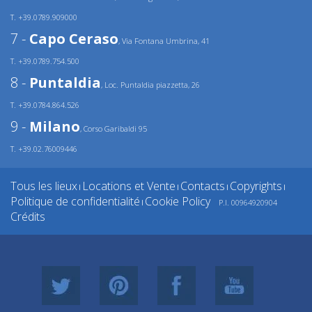
T. +39.0789.909000
7 -
Capo Ceraso
, Via Fontana Umbrina, 41
T. +39.0789.754.500
8 -
Puntaldia
, Loc. Puntaldia piazzetta, 26
T. +39.0784.864.526
9 -
Milano
, Corso Garibaldi 95
T. +39.02.76009446
Tous les lieux
Locations et Vente
Contacts
Copyrights
|
|
|
|
Politique de confidentialité
Cookie Policy
P.I. 00964920904
|
Crédits