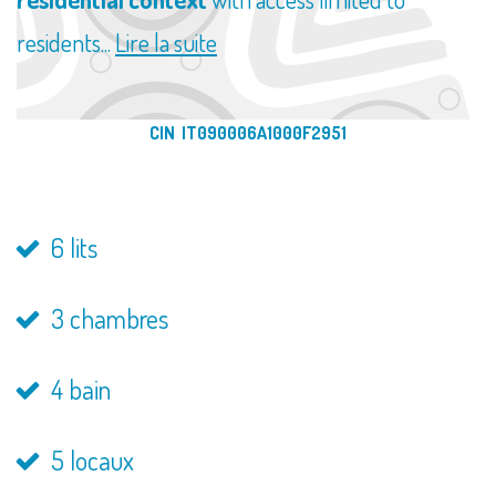
residents...
Lire la suite
CIN IT090006A1000F2951
6 lits
3 chambres
4 bain
5 locaux