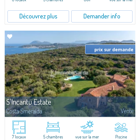
Découvrez plus
Demander info
prix sur demande
S'Incantu Estate
Vente
Costa Smeralda
Superbe villa au style typique de la Gallura, caractérisant toutes les plus
belles demeures de la Costa Smeralda.Sur les vertes collines de San
Pantaleo, position exceptionnelle et discrète, Villa Aglentina jouit d'une...
7 locaux
5 chambres
vue sur la mer
Piscine