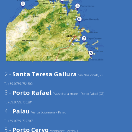
2 -
Santa Teresa Gallura
, Via Nazionale, 28
T. +39.0789.754500
3 -
Porto Rafael
, Piazzetta a mare - Porto Rafael (OT)
T. +39.0789.700381
4 -
Palau
, Via La Sciumara - Palau
T. +39.0789.709207
5 -
Porto Cervo
, Vicolo degli Archi, 1