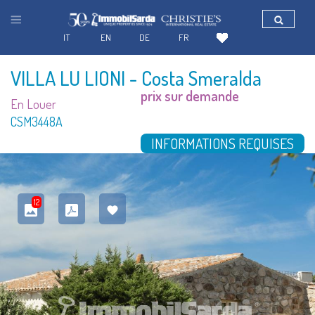
IT
EN
DE
FR
VILLA LU LIONI
- Costa Smeralda
prix sur demande
En Louer
CSM3448A
INFORMATIONS REQUISES
12