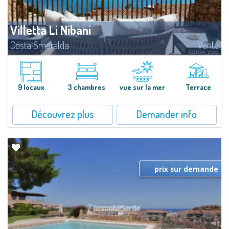
Villetta Li Nibani
Vente
Costa Smeralda
​A few steps from the Bay of Piccolo Pevero, Villetta Li Nibani is located in a
quiet condo with breathtaking views of the sea of Costa Smeralda, in a
strategic position to reach the beach in a few minutes' walk.The...
9 locaux
3 chambres
vue sur la mer
Terrace
Découvrez plus
Demander info
prix sur demande