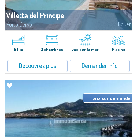
Villetta del Principe
Louer
Porto Cervo
Cottage à louer à Porto Cervo - Sardaigne Gallura Très central et neuf,
unique si vous recherchez la proximité de la Marina et du centre de Porto
Cervo.L'intérieur se compose de deux chambres doubles, une...
6 lits
3 chambres
vue sur la mer
Piscine
Découvrez plus
Demander info
prix sur demande