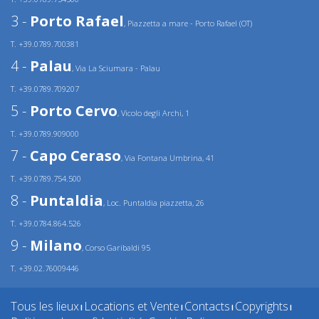
3 -
Porto Rafael
, Piazzetta a mare - Porto Rafael (OT)
T. +39.0789.700381
4 -
Palau
, Via La Sciumara - Palau
T. +39.0789.709207
5 -
Porto Cervo
, Vicolo degli Archi, 1
T. +39.0789.909000
7 -
Capo Ceraso
, Via Fontana Umbrina, 41
T. +39.0789.754.500
8 -
Puntaldia
, Loc. Puntaldia piazzetta, 26
T. +39.0784.864.526
9 -
Milano
, Corso Garibaldi 95
T. +39.02.76009446
Tous les lieux
Locations et Vente
Contacts
Copyrights
|
|
|
|