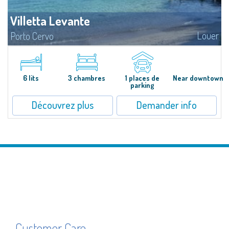
Villetta Levante
Louer
Porto Cervo
​Charmante maison mitoyenne à louer dans la résidence "Dolce Sposa" à
Porto Cervo Marina. Elle se compose d'un séjour avec un coin repas,
cuisine, deux chambres doubles et deux salles de bain.Un petit jardin très...
6 lits
3 chambres
1 places de
Near downtown
parking
Découvrez plus
Demander info
Customer Care