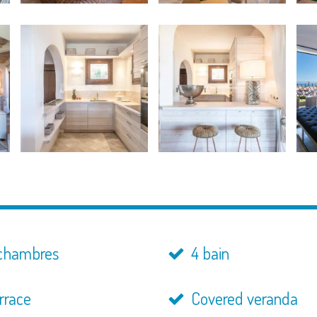
chambres
4 bain
rrace
Covered veranda