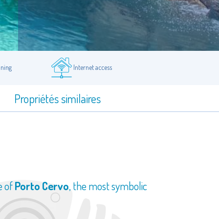
oning
Internet access
e
Propriétés similaires
e of
Porto Cervo
, the most symbolic