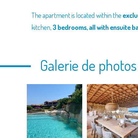
The apartment is located within the
exclu
kitchen,
3 bedrooms, all with ensuite 
Galerie de photos