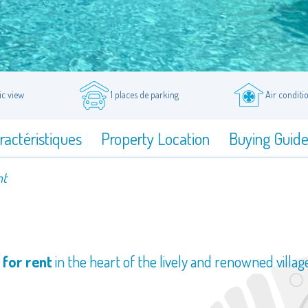
c view
1 places de parking
Air conditi
ractéristiques
Property Location
Buying Guid
nt
for rent
in the heart of the lively and renowned villag