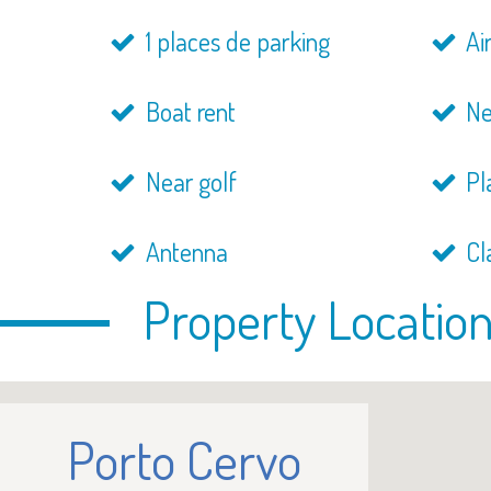
1 places de parking
Air
Boat rent
Ne
Near golf
Pl
Antenna
Cl
Property Locatio
Porto Cervo