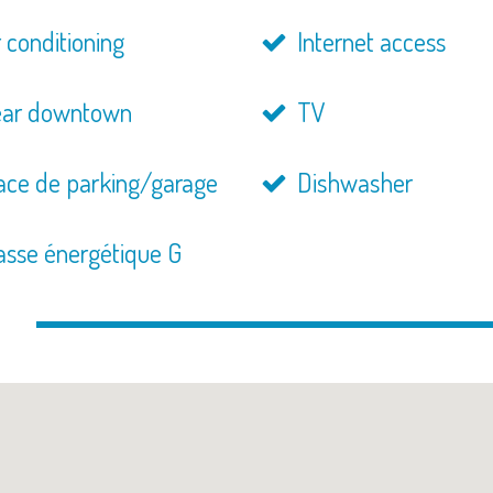
 conditioning
Internet access
ar downtown
TV
ace de parking/garage
Dishwasher
asse énergétique G
n