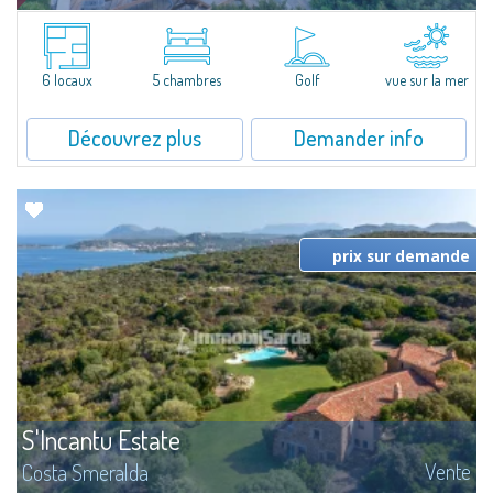
Villa Smeralda, signée par le fameux Architecte Jean-Claude Lesuisse, jouit
d'une vue mer panoramique exceptionnelle sur la baie du Pevero et sur les
collines de Pantogia. Entourée par une riche végétation...
6 locaux
5 chambres
Golf
vue sur la mer
Découvrez plus
Demander info
prix sur demande
S'Incantu Estate
Vente
Costa Smeralda