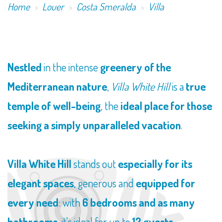
Home
Louer
Costa Smeralda
Villa
​Nestled
in the intense
greenery of the
Mediterranean nature
,
Villa White Hill
is a
true
temple of well-being
, the
ideal place for those
seeking a simply unparalleled vacation
.
Villa White Hill
stands out
especially for its
elegant spaces
, generous and
equipped for
every need
: with
6 bedrooms and as many
bathrooms
, it's ideal for up to
12 guests
.