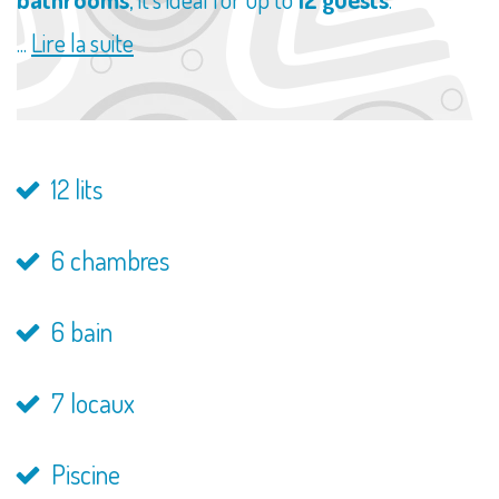
...
Lire la suite
12 lits
6 chambres
6 bain
7 locaux
Piscine