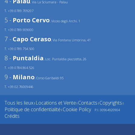
4 -
Palau
, Via La Sciumara - Palau
T. +39.0789.709207
5 -
Porto Cervo
, Vicolo degli Archi, 1
T. +39.0789.909000
7 -
Capo Ceraso
, Via Fontana Umbrina, 41
T. +39.0789.754.500
8 -
Puntaldia
, Loc. Puntaldia piazzetta, 26
T. +39.0784.864.526
9 -
Milano
, Corso Garibaldi 95
T. +39.02.76009446
Tous les lieux
Locations et Vente
Contacts
Copyrights
|
|
|
|
Politique de confidentialité
Cookie Policy
P.I. 00964920904
|
Crédits