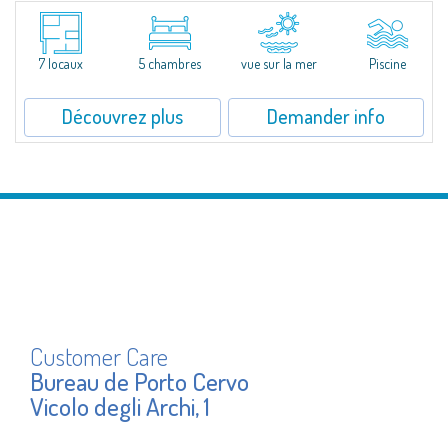
Superbe villa au style typique de la Gallura, caractérisant toutes les plus
belles demeures de la Costa Smeralda.Sur les vertes collines de San
Pantaleo, position exceptionnelle et discrète, Villa Aglentina jouit d'une...
7 locaux
5 chambres
vue sur la mer
Piscine
Découvrez plus
Demander info
Customer Care
Bureau de Porto Cervo
Vicolo degli Archi, 1