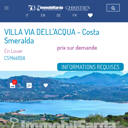
IT
EN
DE
FR
VILLA VIA DELL'ACQUA
- Costa
Smeralda
prix sur demande
En Louer
CSM4489A
INFORMATIONS REQUISES
22