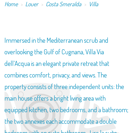
Home
Louer
Costa Smeralda
Villa
Immersed in the Mediterranean scrub and
overlooking the Gulf of Cugnana, Villa Via
dell’Acqua is an elegant private retreat that
combines comfort, privacy, and views. The
property consists of three independent units: the
main house offers a bright living area with
equipped kitchen, two bedrooms, and a bathroom;
the two annexes each accommodate a double
bedroom with en suite bathroom...
Lire la suite