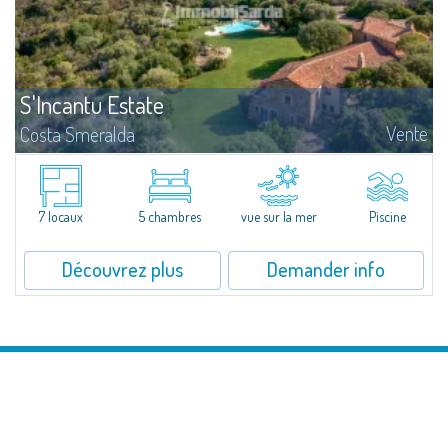
S'Incantu Estate
Vente
Costa Smeralda
Superbe villa au style typique de la Gallura, caractérisant toutes les plus
belles demeures de la Costa Smeralda.Sur les vertes collines de San
Pantaleo, position exceptionnelle et discrète, Villa Aglentina jouit d'une...
7 locaux
5 chambres
vue sur la mer
Piscine
Découvrez plus
Demander info