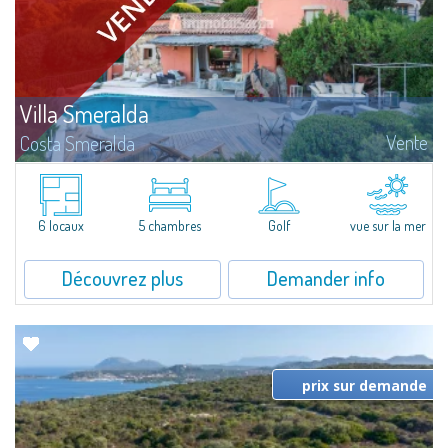
Villa Smeralda
Vente
Costa Smeralda
Villa Smeralda, signée par le fameux Architecte Jean-Claude Lesuisse, jouit
d'une vue mer panoramique exceptionnelle sur la baie du Pevero et sur les
collines de Pantogia. Entourée par une riche végétation...
6 locaux
5 chambres
Golf
vue sur la mer
Découvrez plus
Demander info
prix sur demande