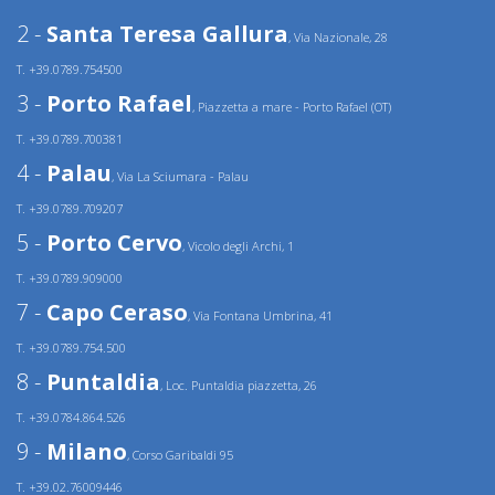
2 -
Santa Teresa Gallura
, Via Nazionale, 28
T. +39.0789.754500
3 -
Porto Rafael
, Piazzetta a mare - Porto Rafael (OT)
T. +39.0789.700381
4 -
Palau
, Via La Sciumara - Palau
T. +39.0789.709207
5 -
Porto Cervo
, Vicolo degli Archi, 1
T. +39.0789.909000
7 -
Capo Ceraso
, Via Fontana Umbrina, 41
T. +39.0789.754.500
8 -
Puntaldia
, Loc. Puntaldia piazzetta, 26
T. +39.0784.864.526
9 -
Milano
, Corso Garibaldi 95
T. +39.02.76009446