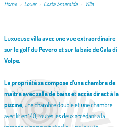
Home
Louer
Costa Smeralda
Villa
Luxueuse villa avec une vue extraordinaire
sur le golf du Pevero et sur la baie de Cala di
Volpe.
La propriété se compose d’une chambre de
maître avec salle de bains et accès direct à la
piscine
, une chambre double et une chambre
avec lit en 140, toutes les deux accédant à la
véranda avec jacuzzi et salle...
Lire la suite