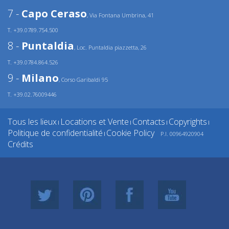
7 -
Capo Ceraso
, Via Fontana Umbrina, 41
T. +39.0789.754.500
8 -
Puntaldia
, Loc. Puntaldia piazzetta, 26
T. +39.0784.864.526
9 -
Milano
, Corso Garibaldi 95
T. +39.02.76009446
Tous les lieux
Locations et Vente
Contacts
Copyrights
|
|
|
|
Politique de confidentialité
Cookie Policy
P.I. 00964920904
|
Crédits