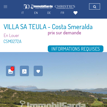
IT
EN
DE
FR
VILLA SA TEULA
- Costa Smeralda
prix sur demande
En Louer
CSM0272A
INFORMATIONS REQUISES
17