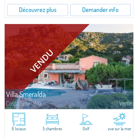
Découvrez plus
Demander info
Villa Smeralda
Vente
Costa Smeralda
Villa Smeralda, signée par le fameux Architecte Jean-Claude Lesuisse, jouit
d'une vue mer panoramique exceptionnelle sur la baie du Pevero et sur les
collines de Pantogia. Entourée par une riche végétation...
6 locaux
5 chambres
Golf
vue sur la mer