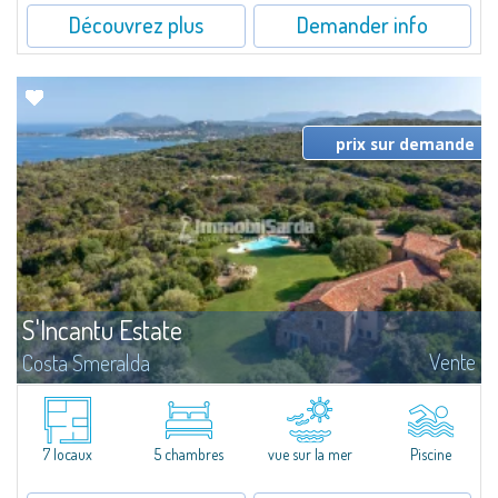
Découvrez plus
Demander info
prix sur demande
S'Incantu Estate
Vente
Costa Smeralda
Superbe villa au style typique de la Gallura, caractérisant toutes les plus
belles demeures de la Costa Smeralda.Sur les vertes collines de San
Pantaleo, position exceptionnelle et discrète, Villa Aglentina jouit d'une...
7 locaux
5 chambres
vue sur la mer
Piscine