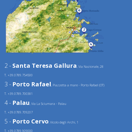
2 -
Santa Teresa Gallura
, Via Nazionale, 28
T. +39.0789.754500
3 -
Porto Rafael
, Piazzetta a mare - Porto Rafael (OT)
T. +39.0789.700381
4 -
Palau
, Via La Sciumara - Palau
T. +39.0789.709207
5 -
Porto Cervo
, Vicolo degli Archi, 1
T. +39.0789.909000