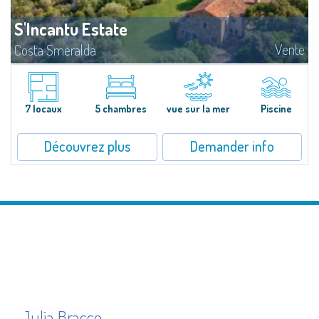
S'Incantu Estate
Vente
Costa Smeralda
Superbe villa au style typique de la Gallura, caractérisant toutes les plus
belles demeures de la Costa Smeralda.Sur les vertes collines de San
Pantaleo, position exceptionnelle et discrète, Villa Aglentina jouit d'une...
7 locaux
5 chambres
vue sur la mer
Piscine
Découvrez plus
Demander info
Julia Bracco