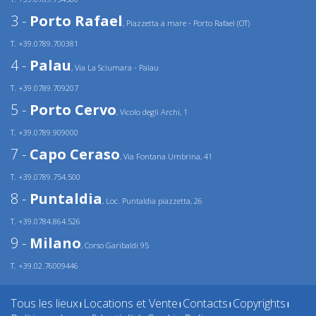
3 -
Porto Rafael
, Piazzetta a mare - Porto Rafael (OT)
T. +39.0789.700381
4 -
Palau
, Via La Sciumara - Palau
T. +39.0789.709207
5 -
Porto Cervo
, Vicolo degli Archi, 1
T. +39.0789.909000
7 -
Capo Ceraso
, Via Fontana Umbrina, 41
T. +39.0789.754.500
8 -
Puntaldia
, Loc. Puntaldia piazzetta, 26
T. +39.0784.864.526
9 -
Milano
, Corso Garibaldi 95
T. +39.02.76009446
Tous les lieux
Locations et Vente
Contacts
Copyrights
|
|
|
|