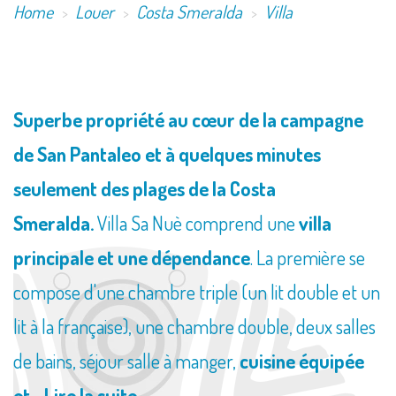
Home
Louer
Costa Smeralda
Villa
Superbe propriété au cœur de la campagne
de San Pantaleo et à quelques minutes
seulement des plages de la Costa
Smeralda.
Villa Sa Nuè comprend une
villa
principale et une dépendance
. La première se
compose d'une chambre triple (un lit double et un
lit à la française), une chambre double, deux salles
de bains, séjour salle à manger,
cuisine équipée
et...
Lire la suite