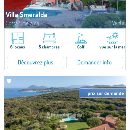
Villa Smeralda
Vente
Costa Smeralda
Villa Smeralda, signée par le fameux Architecte Jean-Claude Lesuisse, jouit
d'une vue mer panoramique exceptionnelle sur la baie du Pevero et sur les
collines de Pantogia. Entourée par une riche végétation...
6 locaux
5 chambres
Golf
vue sur la mer
Découvrez plus
Demander info
prix sur demande