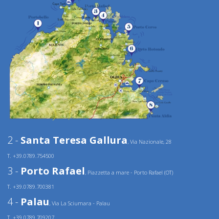
2 -
Santa Teresa Gallura
, Via Nazionale, 28
T. +39.0789.754500
3 -
Porto Rafael
, Piazzetta a mare - Porto Rafael (OT)
T. +39.0789.700381
4 -
Palau
, Via La Sciumara - Palau
T. +39.0789.709207