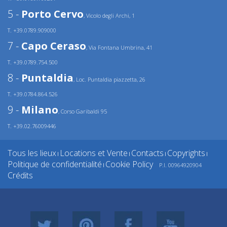
5 -
Porto Cervo
, Vicolo degli Archi, 1
T. +39.0789.909000
7 -
Capo Ceraso
, Via Fontana Umbrina, 41
T. +39.0789.754.500
8 -
Puntaldia
, Loc. Puntaldia piazzetta, 26
T. +39.0784.864.526
9 -
Milano
, Corso Garibaldi 95
T. +39.02.76009446
Tous les lieux
Locations et Vente
Contacts
Copyrights
|
|
|
|
Politique de confidentialité
Cookie Policy
P.I. 00964920904
|
Crédits