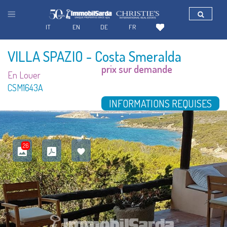
IT
EN
DE
FR
VILLA SPAZIO
- Costa Smeralda
prix sur demande
En Louer
CSM1643A
INFORMATIONS REQUISES
26