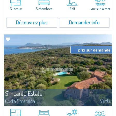
collines de Pantogia. Entourée par une riche végétation...
6 locaux
5 chambres
Golf
vue sur la mer
Découvrez plus
Demander info
prix sur demande
S'Incantu Estate
Vente
Costa Smeralda
Superbe villa au style typique de la Gallura, caractérisant toutes les plus
belles demeures de la Costa Smeralda.Sur les vertes collines de San