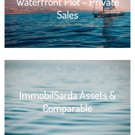
Waterfront Plot - Private
Sales
ImmobilSarda Assets &
Comparable