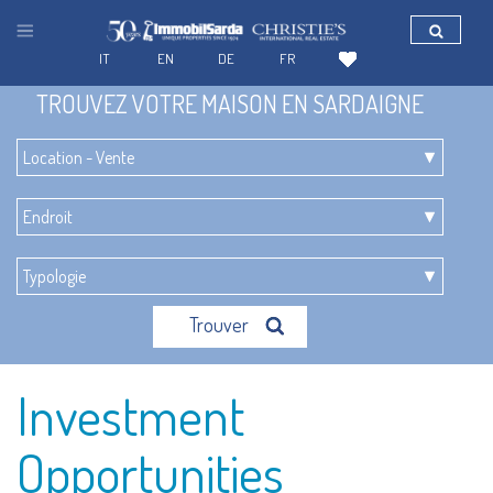
IT
EN
DE
FR
TROUVEZ VOTRE MAISON EN SARDAIGNE
Trouver
Investment
Opportunities