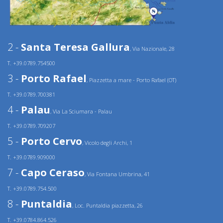
2 -
Santa Teresa Gallura
, Via Nazionale, 28
T. +39.0789.754500
3 -
Porto Rafael
, Piazzetta a mare - Porto Rafael (OT)
T. +39.0789.700381
4 -
Palau
, Via La Sciumara - Palau
T. +39.0789.709207
5 -
Porto Cervo
, Vicolo degli Archi, 1
T. +39.0789.909000
7 -
Capo Ceraso
, Via Fontana Umbrina, 41
T. +39.0789.754.500
8 -
Puntaldia
, Loc. Puntaldia piazzetta, 26
T. +39.0784.864.526