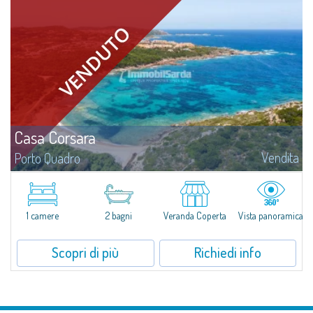
Casa Corsara
Vendita
Porto Quadro
Splendido appartamento in vendita nel contesto naturale di Porto Quadro,
sulla magnifica costa settentrionale della Sardegna.Casa Corsara si trova
all'interno di un tranquillo contesto residenziale e si compone di...
1 camere
2 bagni
Veranda Coperta
Vista panoramica
Scopri di più
Richiedi info