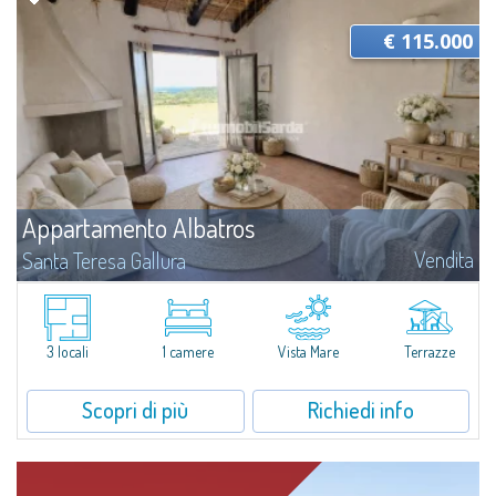
€ 115.000
Appartamento Albatros
Vendita
Santa Teresa Gallura
Situato nella tranquilla area di Ruoni, nelle vicinanze di Santa Teresa
Gallura, questo bilocale essenziale e luminoso dispone di terrazzo
panoramico con vista mare, spazi funzionali e una funzionale cantina. Una...
3 locali
1 camere
Vista Mare
Terrazze
Scopri di più
Richiedi info