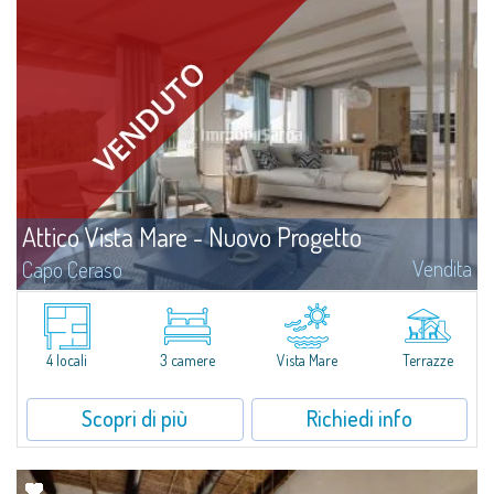
Attico Vista Mare - Nuovo Progetto
Vendita
Capo Ceraso
​Un nuovo prestigiosissimo progetto di ristrutturazione e di accorpamento
di due distinte unità prevede la realizzazione di un quadrilocale con vista
mare in vendita immerso nei 16 ettari di parco naturale che...
4 locali
3 camere
Vista Mare
Terrazze
Scopri di più
Richiedi info