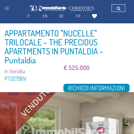
IT
EN
DE
FR
APPARTAMENTO "NUCELLE"
TRILOCALE - THE PRECIOUS
APARTMENTS IN PUNTALDIA
-
Puntaldia
€ 525.000
In Vendita
PTD2796V
17
RICHIEDI INFORMAZIONI