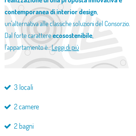
contemporanea di interior design
,
un'alternativa alle classiche soluzioni del Consorzio.
Dal forte carattere
ecosostenibile
,
l'appartamento è...
Leggi di più
3 locali
2 camere
2 bagni