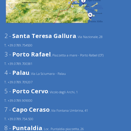
2 -
Santa Teresa Gallura
, Via Nazionale, 28
T. +39.0789.754500
3 -
Porto Rafael
, Piazzetta a mare - Porto Rafael (OT)
T. +39.0789.700381
4 -
Palau
, Via La Sciumara - Palau
T. +39.0789.709207
5 -
Porto Cervo
, Vicolo degli Archi, 1
T. +39.0789.909000
7 -
Capo Ceraso
, Via Fontana Umbrina, 41
T. +39.0789.754.500
8 -
Puntaldia
, Loc. Puntaldia piazzetta, 26