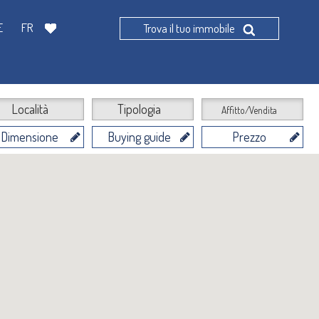
E
FR
Trova il tuo immobile
Località
Tipologia
Affitto/Vendita
Dimensione
Buying guide
Prezzo