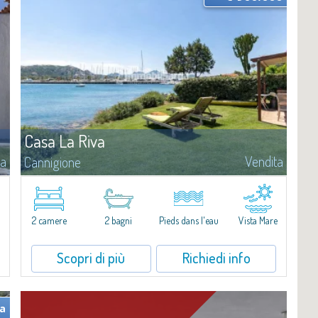
Casa La Riva
ta
Vendita
Cannigione
Casa La Riva - Confinante mare & Marina Una casa che vive sul
mare A Cannigione, nel cuore del Golfo di Arzachena, Casa La Riva è
una proprietà dove il mare non è solo panorama, ma presenza...
2 camere
2 bagni
Pieds dans l'eau
Vista Mare
Scopri di più
Richiedi info
ta