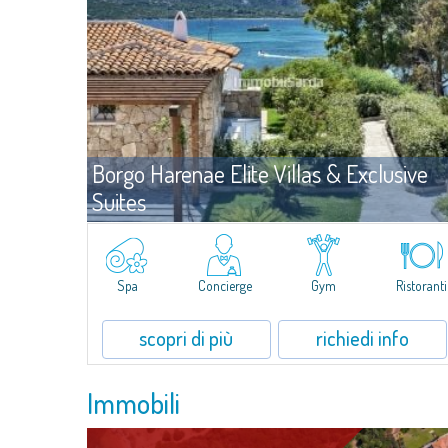
Borgo Harenae Elite Villas & Exclusive
Suites
Compless
Cannigione
Borgo Harenae Elite Villas & Exclusive Suites è un nuovo
complesso residenziale, unico nel suo genere, nel cuore della
Spa
Concierge
Gym
Ristoranti
Gallura – Costa Smeralda, splendidamente inserito in una zona di
primaria importanza turistico - ricettiva confinante mare, a poca
distanza da Cannigione, di fronte all’Arcipelago de La Maddalena.
scopri di più
richiedi info
Immobili