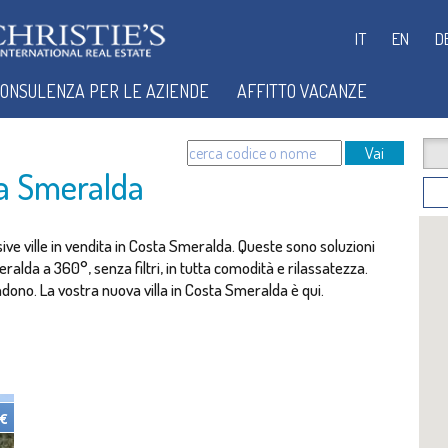
IT
EN
D
ONSULENZA PER LE AZIENDE
AFFITTO VACANZE
Vai
ta Smeralda
ive ville in vendita in Costa Smeralda. Queste sono soluzioni
ralda a 360°, senza filtri, in tutta comodità e rilassatezza.
tendono. La vostra nuova villa in Costa Smeralda è qui.
 €