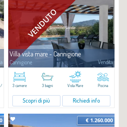
Villa vista mare - Cannigione
ta
Vendita
Cannigione
Questa residenza sul mare è pensata come una casa da vivere tutto
l'anno, in continuità con l'esterno, dove gli spazi sono organizzati in
modo fluido e funzionale, con grande attenzione alla luce...
 /
3 camere
3 bagni
Vista Mare
Piscina
Scopri di più
Richiedi info
0
€ 1.260.000