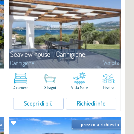
Seaview house - Cannigione
ta
Vendita
Cannigione
Questa residenza sul mare è pensata come una casa da vivere tutto
l'anno, in continuità con l'esterno: spazi ampi e ben organizzati,
progettati per offrire comfort, funzionalità e un dialogo...
4 camere
3 bagni
Vista Mare
Piscina
Scopri di più
Richiedi info
ta
prezzo a richiesta