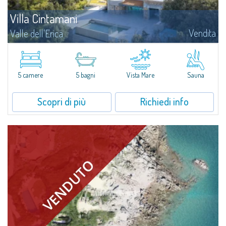
Villa Cintamani
Vendita
Valle dell'Erica
​Villa Cintamani è una straordinaria proprietà con terreno privato vista
mare di oltre 6.500 mq inserita con sapienza nell'incantevole scenario di
Valle dell'Erica uno dei luoghi di maggior interesse naturalistico...
5 camere
5 bagni
Vista Mare
Sauna
Scopri di più
Richiedi info