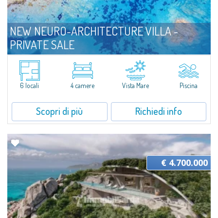
NEW NEURO-ARCHITECTURE VILLA -
PRIVATE SALE
Vendita
Parco Residenziale di Portobello di Gallura
Il design di questo Private Sale - Bespoke private market nasce per
garantire il massimo benessere abitativo in qualsiasi periodo dell'anno.La
6 locali
4 camere
Vista Mare
Piscina
villa è ad oggi in-progress, ideale per chi desidera una soluzione...
Scopri di più
Richiedi info
€ 4.700.000