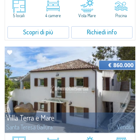
Prestigiosa villa padronale in vendita con progetto già approvato, in un
vasto lotto di terreno sulle affascinanti colline dell'entroterra di Santa
5 locali
4 camere
Vista Mare
Piscina
Teresa, un luogo di privacy, tranquillità e relax che gode di una...
Scopri di più
Richiedi info
€ 860.000
Villa Terra e Mare
Vendita
Santa Teresa Gallura
Immersa nella quiete della campagna gallurese, a pochi minuti dal