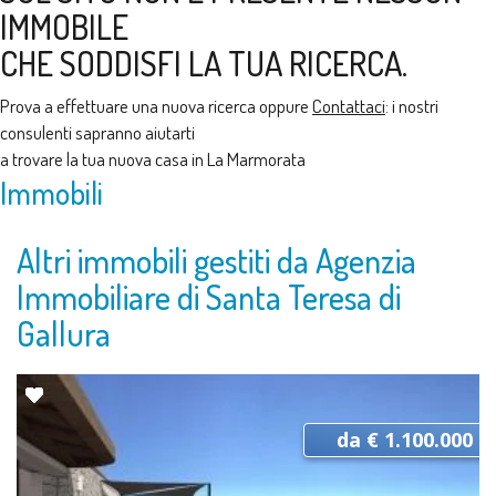
IMMOBILE
CHE SODDISFI LA TUA RICERCA.
Prova a effettuare una nuova ricerca oppure
Contattaci
: i nostri
consulenti sapranno aiutarti
a trovare la tua nuova casa in La Marmorata
Immobili
Altri immobili gestiti da Agenzia
Immobiliare di Santa Teresa di
Gallura
da € 1.100.000