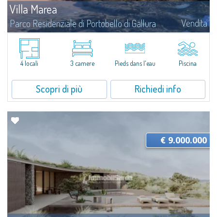
Villa Marea
Vendita
Parco Residenziale di Portobello di Gallura
La Villa Questa esclusiva residenza fronte mare nasce da una visione
architettonica che mette al centro il rapporto tra uomo, natura e
paesaggio. Inserita con straordinaria discrezione nel profilo della costa, la...
4 locali
3 camere
Pieds dans l'eau
Piscina
Scopri di più
Richiedi info
€ 9.000.000