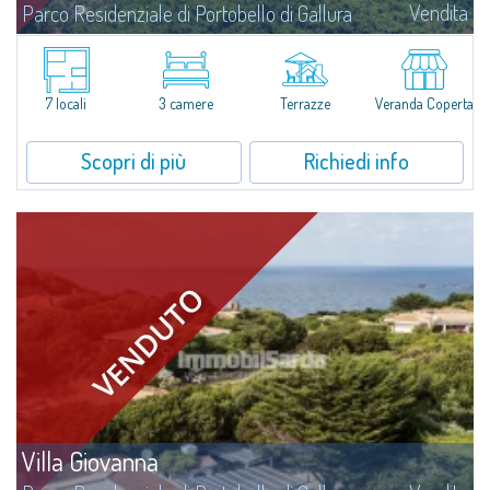
Vendita
Parco Residenziale di Portobello di Gallura
Vi presentiamo Villa Allegra, splendida villa bifamiliare a pochi passi dal
mare in vendita nel Parco Residenziale Privato di Portobello di
Gallura.Circondata da una natura rigogliosa e in posizione privilegiata a
due...
7 locali
3 camere
Terrazze
Veranda Coperta
Scopri di più
Richiedi info
Villa Giovanna