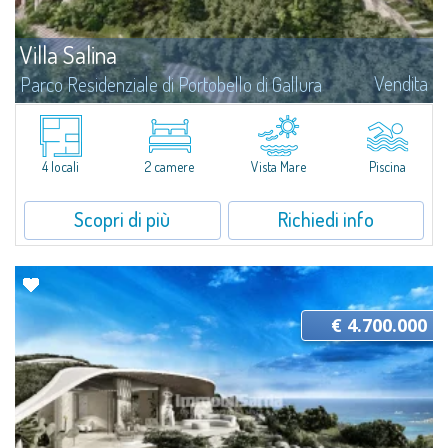
Villa Salina
Vendita
Parco Residenziale di Portobello di Gallura
Una villa scolpita dalla natura nel Parco Residenziale di Portobello di
Gallura Tra le forme granitiche della Gallura e il verde della macchia
mediterranea, questa straordinaria villa sembra nascere direttamente dal...
4 locali
2 camere
Vista Mare
Piscina
Scopri di più
Richiedi info
€ 4.700.000