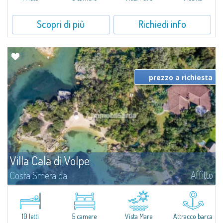
Scopri di più
Richiedi info
prezzo a richiesta
Villa Cala di Volpe
Affitto
Costa Smeralda
Vi diamo il benvenuto a Villa Cala di Volpe, straordinaria proprietà fronte
mare e vera e propria penisola privata di circa 6.000 metri quadrati lungo
le coste cristalline della prestigiosa Baia Cala di Volpe, a due...
10 letti
5 camere
Vista Mare
Attracco barca