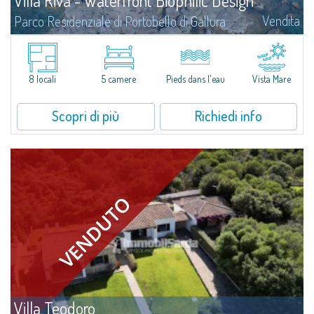
Villa Riva - Waterfront Biophilic Design
Vendita
Parco Residenziale di Portobello di Gallura
La villa Villa Riva rappresenta un unicum nel suo genere grazie
alla posizione waterfront del lotto confinante mare su due fronti su cui
sorge (circa 1959 mq), che regala infatti la sensazione di...
8 locali
5 camere
Pieds dans l'eau
Vista Mare
Scopri di più
Richiedi info
Villa Teodoro