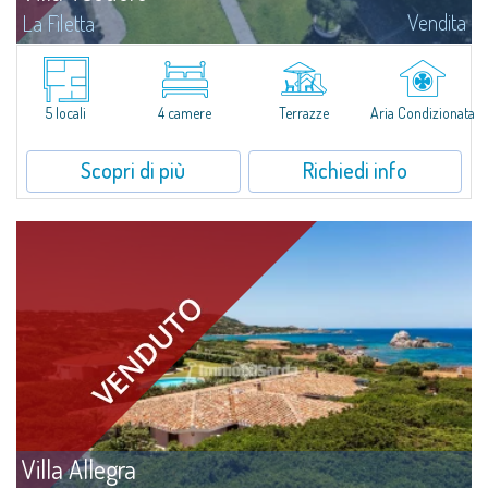
Vendita
La Filetta
Situata nella tranquillità de La Filetta, riservata località residenziale
immersa nel verde a due passi da Santa Teresa di Gallura, Villa Teodoro è
un'elegante soluzione recentemente rivisitata con estremo gusto dagli...
5 locali
4 camere
Terrazze
Aria Condizionata
Scopri di più
Richiedi info
Villa Allegra