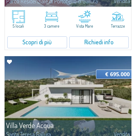
Vendita
Parco Residenziale di Portobello di Gallura
​Ampia villa bifamiliare con vista mare immersa nella macchia
mediterranea del Parco Privato di Portobello di Gallura, in posizione
panoramica davvero suggestiva ai piedi di una delle maestose "sculture"
granitiche che...
5 locali
3 camere
Vista Mare
Terrazze
Scopri di più
Richiedi info
€ 695.000
Villa Verde Acqua
Vendita
Santa Teresa Gallura