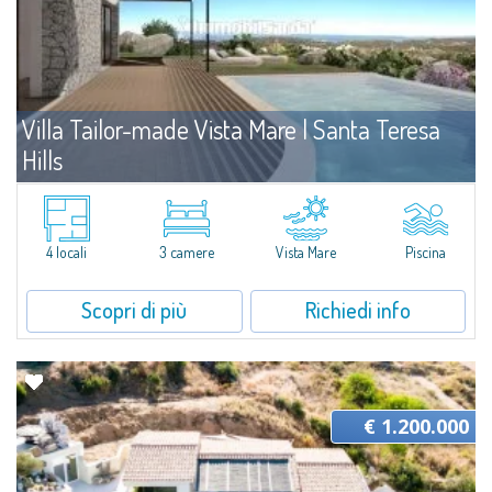
Villa Tailor-made Vista Mare | Santa Teresa
Hills
Vendita
Santa Teresa Gallura
La villa si inserisce in un piano di lottizzazione che si sviluppa su una collina
panoramica in Gallura, con affaccio sull'arcipelago de La Maddalena. Il lotto
4 locali
3 camere
Vista Mare
Piscina
vanta una superficie di 1.500 mq in posizione centrale e per...
Scopri di più
Richiedi info
€ 1.200.000