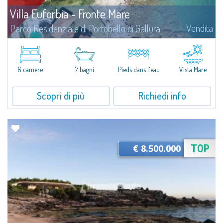
Villa Euforbia - Fronte Mare
Vendita
Parco Residenziale di Portobello di Gallura
La VillaVilla Euforbia è una villa pied dans l'eau di circa 350 mq che sorge
su uno straordinario lotto confinante mare di circa 1.600 mq, attualmente
in fase di costruzione. Il nostro tour di...
6 camere
7 bagni
Pieds dans l'eau
Vista Mare
Scopri di più
Richiedi info
€ 8.500.000
TOP