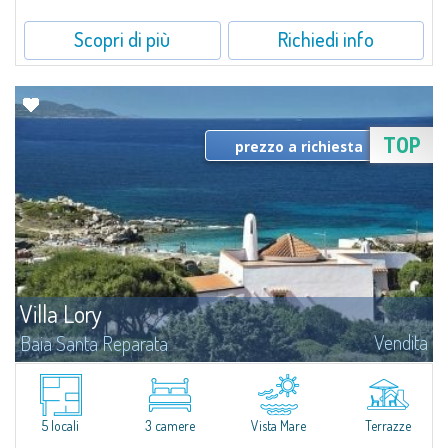
Scopri di più
Richiedi info
TOP
prezzo a richiesta
Villa Lory
Vendita
Baia Santa Reparata
Immersa in un curatissimo e rigoglioso giardino di macchia mediterranea,
Villa Lory si inserisce nell'esclusivo contesto delle storiche ville originarie di
questo caratteristico borgo di Baia Santa Reparata, in cui è...
5 locali
3 camere
Vista Mare
Terrazze