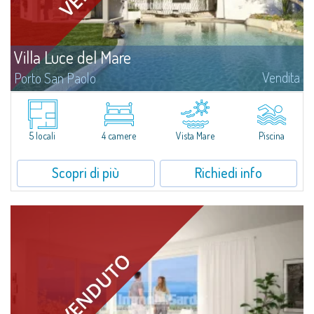
Villa Luce del Mare
Vendita
Porto San Paolo
​Adagiata sulle colline galluresi retrostanti il borgo di Porto San Paolo,
questa straordinaria villa in vendita di nuova costruzione promette
un'esperienza di benessere e comfort abitativo senza...
5 locali
4 camere
Vista Mare
Piscina
Scopri di più
Richiedi info