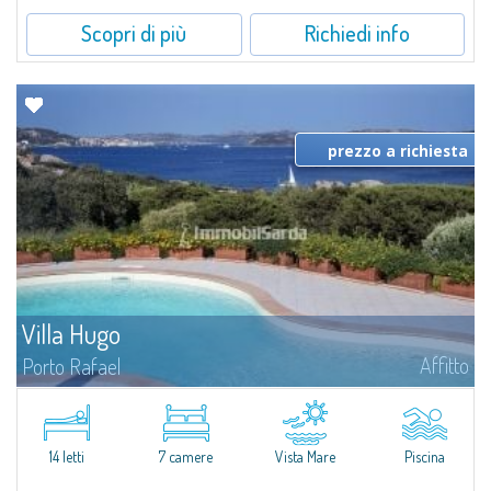
Scopri di più
Richiedi info
prezzo a richiesta
Villa Hugo
Affitto
Porto Rafael
Nell'esclusiva e pittoresca località di Porto Rafael, sorge Villa Hugo, una
delle più ampie ville di Porto Rafael, affascinante proprietà caratterizzata da
un'invidiabile posizione panoramica...
14 letti
7 camere
Vista Mare
Piscina