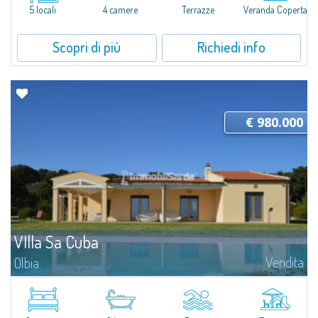
5 locali
4 camere
Terrazze
Veranda Coperta
Scopri di più
Richiedi info
€ 980.000
VIlla Sa Cuba
Vendita
Olbia
Villa Sa Cuba - Un rifugio contemporaneo nel cuore autentico della
GalluraIn posizione dominante su un promontorio naturale, Villa Sa Cuba è
una proprietà esclusiva immersa in oltre 52.000 m² di uliveti e