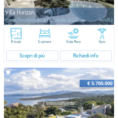
Villa Horizon
Vendita
Parco Residenziale di Portobello di Gallura
Villa Horizon è la scelta ideale per chi è alla ricerca di un contesto familiare
e genuino da vivere tutto l'anno. Grazie alla tranquillità ed alla pace che
regnano sovrane, e...
8 locali
5 camere
Vista Mare
Gym
Scopri di più
Richiedi info
€ 5.700.000