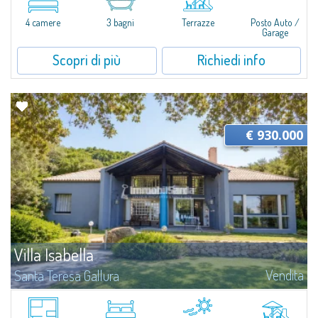
all'interno del rinomato Parco Residenziale Portobello di Gallura...
4 camere
3 bagni
Terrazze
Posto Auto /
Garage
Scopri di più
Richiedi info
€ 930.000
Villa Isabella
Vendita
Santa Teresa Gallura
Tenuta panoramica con affaccio sull'Arcipelago di La MaddalenaSituata in
una posizione privilegiata che domina l'Isola dei Gabbiani, questa villa si