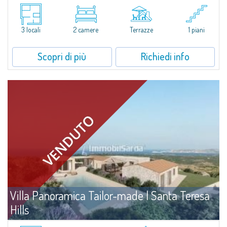
Abbiamo il piacere di presentare questa splendida villa indipendente
inserita con armonia e sensibilità nella straordinaria cornice naturale del
Parco Residenziale Privato di Portobello di Gallura, un contesto...
3 locali
2 camere
Terrazze
1 piani
Scopri di più
Richiedi info
Villa Panoramica Tailor-made | Santa Teresa
Hills
Vendita
Santa Teresa Gallura