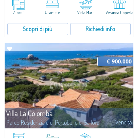
porticciolo di Porto Pozzo e a soli 15 minuti d’auto da Santa Teresa Gallura,
questa affascinante villa indipendente rappresenta la soluzione ideale...
7 locali
4 camere
Vista Mare
Veranda Coperta
Scopri di più
Richiedi info
€ 900.000
Villa La Colomba
Vendita
Parco Residenziale di Portobello di Gallura
Immersa nella quiete autentica della macchia mediterranea, Villa Colomba
rappresenta un raffinato equilibrio tra natura, privacy e qualità dell'abitare,