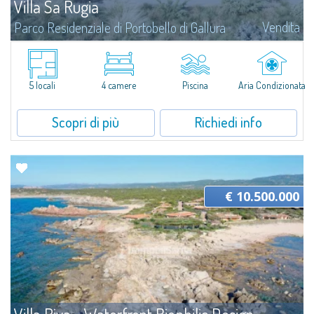
Villa Sa Rugia
Vendita
Parco Residenziale di Portobello di Gallura
Villa Sa Rugia si inserisce all'interno di Portobello di Gallura, uno dei
contesti residenziali più riservati e strutturati della costa nord della
Sardegna: un parco privato sul mare, caratterizzato da oltre...
5 locali
4 camere
Piscina
Aria Condizionata
Scopri di più
Richiedi info
€ 10.500.000