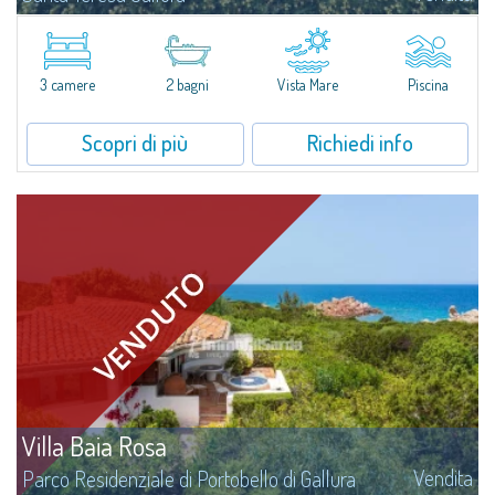
Immersa in un rigoglioso giardino privato e caratterizzata da uno stile
architettonico che valorizza gli spazi aperti, Villa Verde Acqua è una
residenza elegante e funzionale in corso di costruzione, progettata su un...
3 camere
2 bagni
Vista Mare
Piscina
Scopri di più
Richiedi info
Villa Baia Rosa
Vendita
Parco Residenziale di Portobello di Gallura