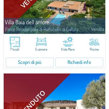
Villa Baia dell amore
Vendita
Parco Residenziale di Portobello di Gallura
Un solarium che incanta con la sua vista sul mare, un giardino avvolgente
di mille colori e profumi, una rilassante piscina d'acqua dolce: questa, e
molto altro, è Villa Baia dell'Amore. La villa sorge su un terreno di...
7 locali
5 camere
Vista Mare
Piscina
Scopri di più
Richiedi info