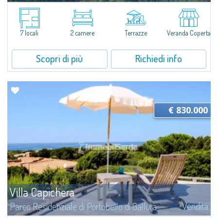
​Splendida villa in vendita a pochi passi dal mare, meravigliosamente
inserita nel prestigioso Parco Residenziale Privato di Portobello di Gallura,
contesto residenziale esclusivo e riservato immerso nel rigoglioso...
7 locali
2 camere
Terrazze
Veranda Coperta
Scopri di più
Richiedi info
€ 830.000
Villa Capichera
Vendita
Parco Residenziale di Portobello di Gallura