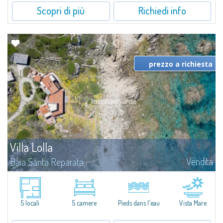
Scopri di più
Richiedi info
prezzo a richiesta
Villa Lolla
Vendita
Baia Santa Reparata
Villa Lolla è una splendida villa pieds dans l'eau in vendita nell'affascinante
contesto naturalistico di Baia Santa Reparata.Ideale per chi cerca il
massimo del comfort per sé e per i propri cari: i circa 300 mq...
5 locali
5 camere
Pieds dans l'eau
Vista Mare