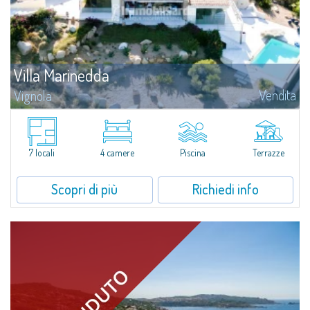
Villa Marinedda
Vendita
Vignola
Abbiamo il piacere di presentare una straordinaria proprietà in vendita a
soli 500 mt dalla spiaggia della Marinedda, in posizione panoramica, con
vista mare incantevole e dominante sull'intera baia.Villa Marinedda fa...
7 locali
4 camere
Piscina
Terrazze
Scopri di più
Richiedi info