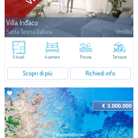
Villa Indaco
Vendita
Santa Teresa Gallura
Situata in una posizione tranquilla e riservata, Villa Indaco è una splendida
residenza in corso di costruzione che unisce ampi spazi interni a zone
outdoor curate, progettata per offrire comfort e...
5 locali
4 camere
Piscina
Terrazze
Scopri di più
Richiedi info
€ 3.000.000