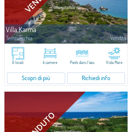
Villa Karma
Vendita
Terravecchia
Gli amanti della privacy e dell'esclusività troveranno in questa villa
padronale fronte mare, con una straordinaria vista a 180° sull' isola di
Lavezzi, l'isola di Cavallò, l'isola Piana, le bocche di Bonifacio, la...
6 locali
4 camere
Pieds dans l'eau
Vista Mare
Scopri di più
Richiedi info