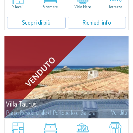
distingue per l'eccezionale estensione del suo lotto privato di 11.000...
7 locali
5 camere
Vista Mare
Terrazze
Scopri di più
Richiedi info
Villa Taurus
Vendita
Parco Residenziale di Portobello di Gallura
​Meravigliosa villa in vendita immersa nel contesto privato e riservato del
Parco Residenziale di Portobello di Gallura. Portobello è l'unico Parco
Residenziale fronte mare della Sardegna, a ridosso di 3,5 km di costa...