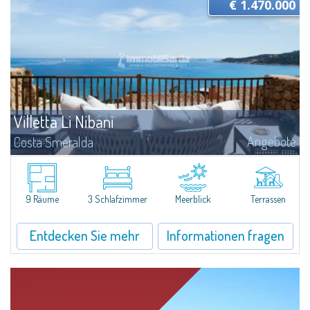
€ 1.470.000
Villetta Li Nibani
Angebote
Costa Smeralda
​A few steps from the Bay of Piccolo Pevero, Villetta Li Nibani is located in a
quiet condo with breathtaking views of the sea of Costa Smeralda, in a
strategic position to reach the beach in a few minutes' walk.The...
9 Räume
3 Schlafzimmer
Meerblick
Terrassen
Entdecken Sie mehr
Informationen fragen