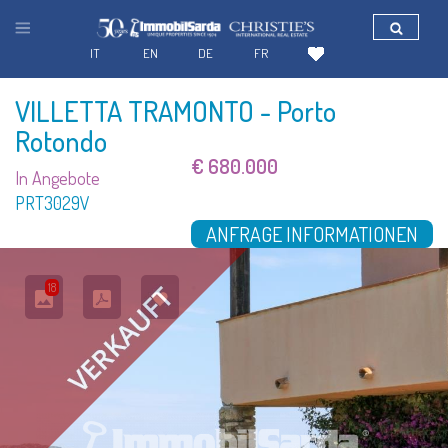
IT
EN
DE
FR
VILLETTA TRAMONTO
- Porto
Rotondo
€ 680.000
In Angebote
PRT3029V
ANFRAGE INFORMATIONEN
18