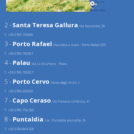
2 -
Santa Teresa Gallura
, Via Nazionale, 28
T. +39.0789.754500
3 -
Porto Rafael
, Piazzetta a mare - Porto Rafael (OT)
T. +39.0789.700381
4 -
Palau
, Via La Sciumara - Palau
T. +39.0789.709207
5 -
Porto Cervo
, Vicolo degli Archi, 1
T. +39.0789.909000
7 -
Capo Ceraso
, Via Fontana Umbrina, 41
T. +39.0789.754.500
8 -
Puntaldia
, Loc. Puntaldia piazzetta, 26
T. +39.0784.864.526