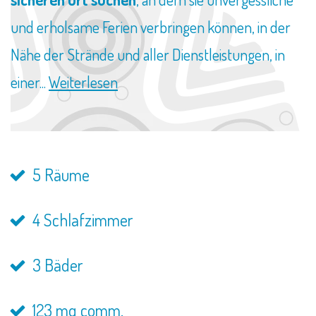
und erholsame Ferien verbringen können, in der
Nähe der Strände und aller Dienstleistungen, in
einer...
Weiterlesen
5 Räume
4 Schlafzimmer
3 Bäder
123 mq comm.