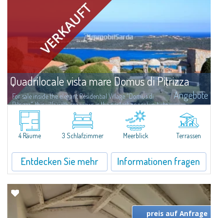
Quadrilocale vista mare Domus di Pitrizza
Angebote
For sale inside the elegant Residential Village "Domus di
Pitrizza", this villa with sea views is the perfect opportunity to
rediscover your well-being, immersed in an oasis of peace and tranquility
overlooking the...
4 Räume
3 Schlafzimmer
Meerblick
Terrassen
Entdecken Sie mehr
Informationen fragen
preis auf Anfrage