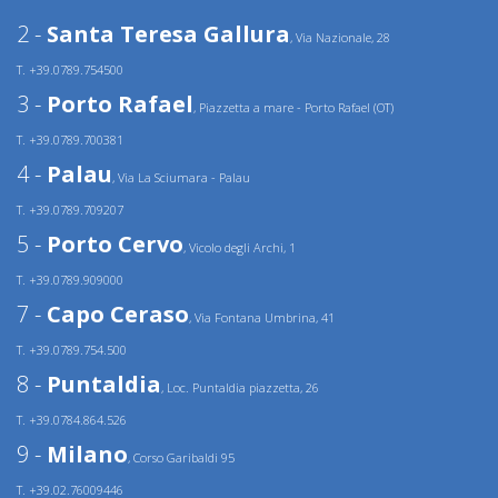
2 -
Santa Teresa Gallura
, Via Nazionale, 28
T. +39.0789.754500
3 -
Porto Rafael
, Piazzetta a mare - Porto Rafael (OT)
T. +39.0789.700381
4 -
Palau
, Via La Sciumara - Palau
T. +39.0789.709207
5 -
Porto Cervo
, Vicolo degli Archi, 1
T. +39.0789.909000
7 -
Capo Ceraso
, Via Fontana Umbrina, 41
T. +39.0789.754.500
8 -
Puntaldia
, Loc. Puntaldia piazzetta, 26
T. +39.0784.864.526
9 -
Milano
, Corso Garibaldi 95
T. +39.02.76009446