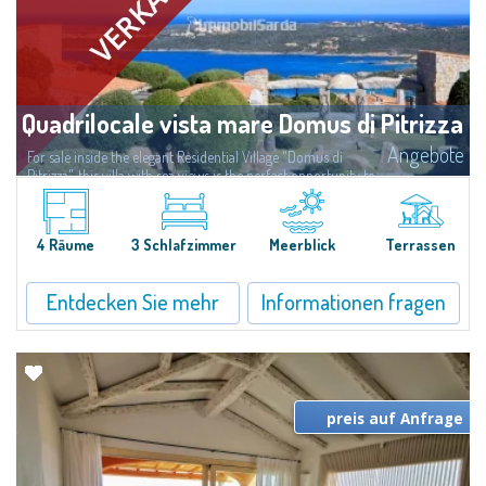
Quadrilocale vista mare Domus di Pitrizza
Angebote
For sale inside the elegant Residential Village "Domus di
Pitrizza", this villa with sea views is the perfect opportunity to
rediscover your well-being, immersed in an oasis of peace and tranquility
overlooking the...
4 Räume
3 Schlafzimmer
Meerblick
Terrassen
Entdecken Sie mehr
Informationen fragen
preis auf Anfrage