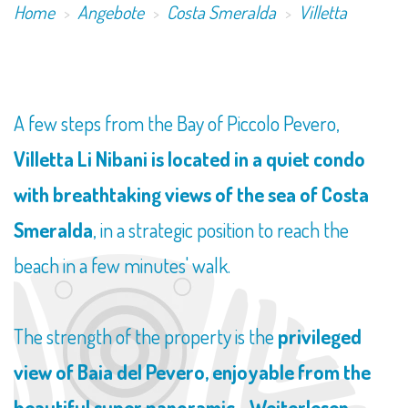
Home
Angebote
Costa Smeralda
Villetta
​A few steps from the Bay of Piccolo Pevero,
Villetta Li Nibani is located in a quiet condo
with breathtaking views of the sea of Costa
Smeralda
, in a strategic position to reach the
beach in a few minutes' walk.
The strength of the property is the
privileged
view of Baia del Pevero, enjoyable from the
beautiful super panoramic...
Weiterlesen