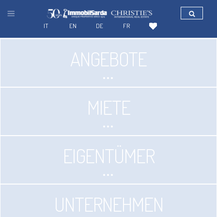
IT
EN
DE
FR
ANGEBOTE
MIETE
EIGENTÜMER
UNTERNEHMEN