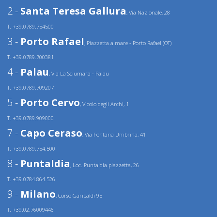
2 -
Santa Teresa Gallura
, Via Nazionale, 28
T. +39.0789.754500
3 -
Porto Rafael
, Piazzetta a mare - Porto Rafael (OT)
T. +39.0789.700381
4 -
Palau
, Via La Sciumara - Palau
T. +39.0789.709207
5 -
Porto Cervo
, Vicolo degli Archi, 1
T. +39.0789.909000
7 -
Capo Ceraso
, Via Fontana Umbrina, 41
T. +39.0789.754.500
8 -
Puntaldia
, Loc. Puntaldia piazzetta, 26
T. +39.0784.864.526
9 -
Milano
, Corso Garibaldi 95
T. +39.02.76009446