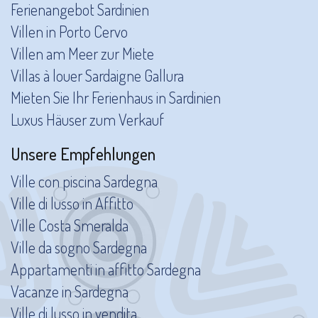
Ferienangebot Sardinien
Villen in Porto Cervo
Villen am Meer zur Miete
Villas à louer Sardaigne Gallura
Mieten Sie Ihr Ferienhaus in Sardinien
Luxus Häuser zum Verkauf
Unsere Empfehlungen
Ville con piscina Sardegna
Ville di lusso in Affitto
Ville Costa Smeralda
Ville da sogno Sardegna
Appartamenti in affitto Sardegna
Vacanze in Sardegna
Ville di lusso in vendita