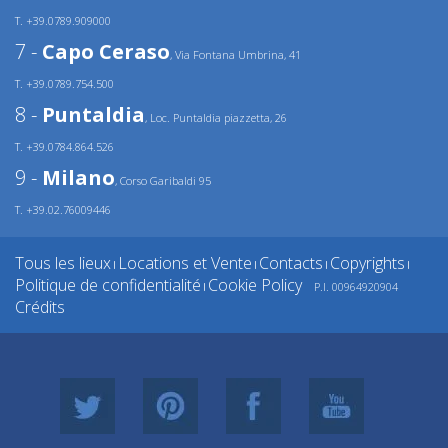
T. +39.0789.909000
7 -
Capo Ceraso
, Via Fontana Umbrina, 41
T. +39.0789.754.500
8 -
Puntaldia
, Loc. Puntaldia piazzetta, 26
T. +39.0784.864.526
9 -
Milano
, Corso Garibaldi 95
T. +39.02.76009446
Tous les lieux
Locations et Vente
Contacts
Copyrights
|
|
|
|
Politique de confidentialité
Cookie Policy
P.I. 00964920904
|
Crédits