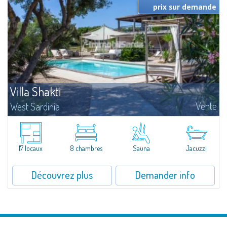
prix sur demande
Villa Shakti
Vente
West Sardinia
ELEGANT PRIVATE VILLA WITH POOL AND WELLNESS AREA IN THE HEART
OF THE CORAL RIVIERA Nestled in the peaceful countryside of Alghero, just
minutes from the stunning beaches of the Coral Riviera and the historic
town...
17 locaux
8 chambres
Sauna
Jacuzzi
Découvrez plus
Demander info