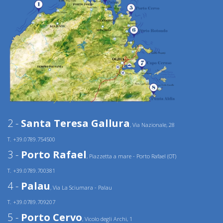
2 -
Santa Teresa Gallura
, Via Nazionale, 28
T. +39.0789.754500
3 -
Porto Rafael
, Piazzetta a mare - Porto Rafael (OT)
T. +39.0789.700381
4 -
Palau
, Via La Sciumara - Palau
T. +39.0789.709207
5 -
Porto Cervo
, Vicolo degli Archi, 1