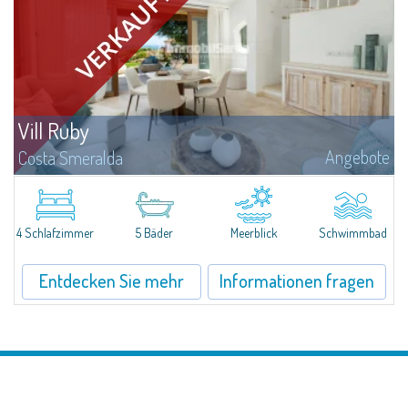
Vill Ruby
Angebote
Costa Smeralda
​Nestled in the peaceful and panoramic residential enclave of Pantogia, just
a minute’s drive from the glamorous heart of Porto Cervo and its world-
renowned beaches, Villa N.1 is a newly completed residence that...
4 Schlafzimmer
5 Bäder
Meerblick
Schwimmbad
Entdecken Sie mehr
Informationen fragen