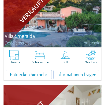
Villa Smeralda
Angebote
Costa Smeralda
DieVilla Smeralda, aus der Hand des bekannten ArchitektenJean Claude
Lesuisse, befindet sich in einzigartiger Lage über der Baia delPevero, mit
einem Panoramablick auf das Meer und die Hügel von Pantogia.Sie ist Teil...
6 Räume
5 Schlafzimmer
Golf
Meerblick
Entdecken Sie mehr
Informationen fragen