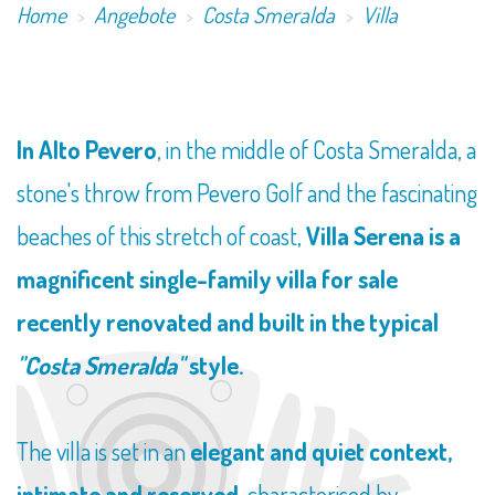
Home
Angebote
Costa Smeralda
Villa
In Alto Pevero
, in the middle of Costa Smeralda, a
stone's throw from Pevero Golf and the fascinating
beaches of this stretch of coast,
Villa Serena is a
magnificent single-family villa for sale
recently renovated and built in the typical
"Costa Smeralda"
style.
The villa is set in an
elegant and quiet context,
intimate and reserved
, characterised by