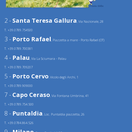
2 -
Santa Teresa Gallura
, Via Nazionale, 28
T. +39.0789.754500
3 -
Porto Rafael
, Piazzetta a mare - Porto Rafael (OT)
T. +39.0789.700381
4 -
Palau
, Via La Sciumara - Palau
T. +39.0789.709207
5 -
Porto Cervo
, Vicolo degli Archi, 1
T. +39.0789.909000
7 -
Capo Ceraso
, Via Fontana Umbrina, 41
T. +39.0789.754.500
8 -
Puntaldia
, Loc. Puntaldia piazzetta, 26
T. +39.0784.864.526
9 -
Milano