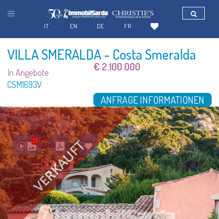
IT
EN
DE
FR
VILLA SMERALDA
- Costa Smeralda
€ 2.100.000
In Angebote
CSM1693V
ANFRAGE INFORMATIONEN
23