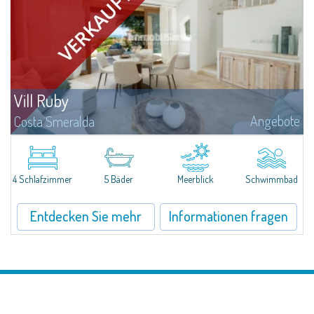
Vill Ruby
Angebote
Costa Smeralda
​Nestled in the peaceful and panoramic residential enclave of Pantogia, just
a minute’s drive from the glamorous heart of Porto Cervo and its world-
renowned beaches, Villa N.1 is a newly completed residence that...
4 Schlafzimmer
5 Bäder
Meerblick
Schwimmbad
Entdecken Sie mehr
Informationen fragen