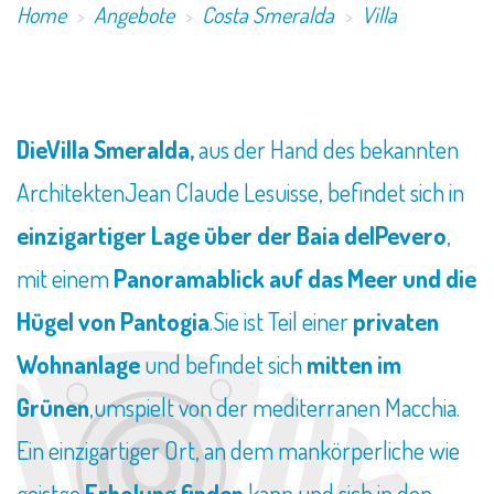
Home
Angebote
Costa Smeralda
Villa
DieVilla Smeralda,
aus der Hand des bekannten
ArchitektenJean Claude Lesuisse, befindet sich in
einzigartiger Lage über der Baia delPevero
,
mit einem
Panoramablick auf das Meer und die
Hügel von Pantogia
.Sie ist Teil einer
privaten
Wohnanlage
und befindet sich
mitten im
Grünen
,umspielt von der mediterranen Macchia.
Ein einzigartiger Ort, an dem mankörperliche wie
geistge
Erholung finden
kann und sich in den...