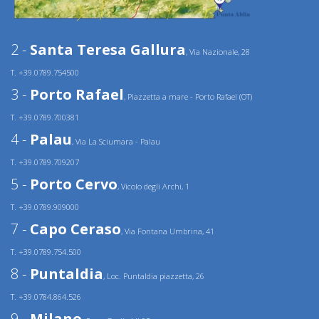
2 -
Santa Teresa Gallura
, Via Nazionale, 28
T. +39.0789.754500
3 -
Porto Rafael
, Piazzetta a mare - Porto Rafael (OT)
T. +39.0789.700381
4 -
Palau
, Via La Sciumara - Palau
T. +39.0789.709207
5 -
Porto Cervo
, Vicolo degli Archi, 1
T. +39.0789.909000
7 -
Capo Ceraso
, Via Fontana Umbrina, 41
T. +39.0789.754.500
8 -
Puntaldia
, Loc. Puntaldia piazzetta, 26
T. +39.0784.864.526
9 -
Milano