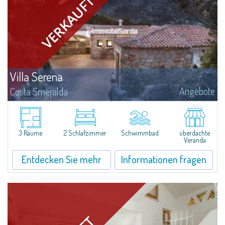
Villa Serena
Angebote
Costa Smeralda
​In Alto Pevero, in the middle of Costa Smeralda, a stone's throw from
Pevero Golf and the fascinating beaches of this stretch of coast, Villa
Serena is a magnificent single-family villa for sale recently renovated and...
3 Räume
2 Schlafzimmer
Schwimmbad
überdachte
Veranda
Entdecken Sie mehr
Informationen fragen