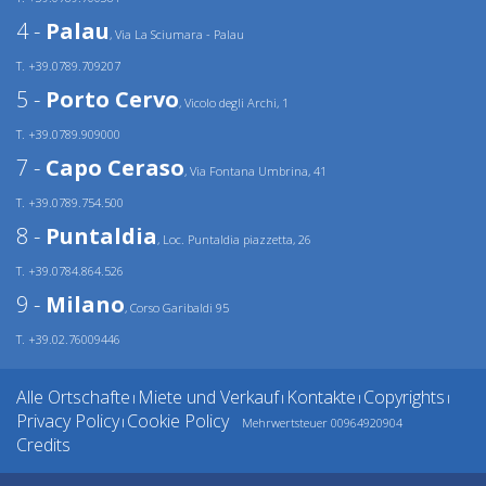
4 -
Palau
, Via La Sciumara - Palau
T. +39.0789.709207
5 -
Porto Cervo
, Vicolo degli Archi, 1
T. +39.0789.909000
7 -
Capo Ceraso
, Via Fontana Umbrina, 41
T. +39.0789.754.500
8 -
Puntaldia
, Loc. Puntaldia piazzetta, 26
T. +39.0784.864.526
9 -
Milano
, Corso Garibaldi 95
T. +39.02.76009446
Alle Ortschafte
Miete und Verkauf
Kontakte
Copyrights
|
|
|
|
Privacy Policy
Cookie Policy
Mehrwertsteuer 00964920904
|
Credits