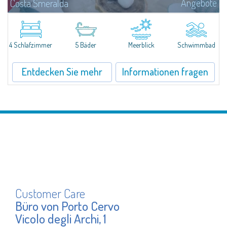
Angebote
Costa Smeralda
​Nestled in the peaceful and panoramic residential enclave of Pantogia, just
a minute’s drive from the glamorous heart of Porto Cervo and its world-
renowned beaches, Villa N.1 is a newly completed residence that...
4 Schlafzimmer
5 Bäder
Meerblick
Schwimmbad
Entdecken Sie mehr
Informationen fragen
Customer Care
Büro von Porto Cervo
Vicolo degli Archi, 1