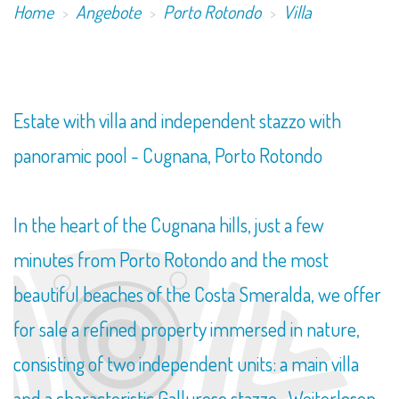
Home
Angebote
Porto Rotondo
Villa
Estate with villa and independent stazzo with
panoramic pool - Cugnana, Porto Rotondo
In the heart of the Cugnana hills, just a few
minutes from Porto Rotondo and the most
beautiful beaches of the Costa Smeralda, we offer
for sale a refined property immersed in nature,
consisting of two independent units: a main villa
and a characteristic Gallurese stazzo...
Weiterlesen