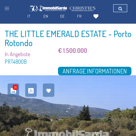
IT
EN
DE
FR
THE LITTLE EMERALD ESTATE
- Porto
Rotondo
€ 1.500.000
In Angebote
PRT4800B
ANFRAGE INFORMATIONEN
36