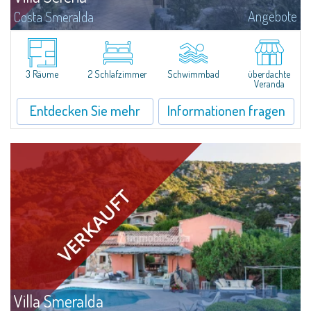
Angebote
Costa Smeralda
​In Alto Pevero, in the middle of Costa Smeralda, a stone's throw from
Pevero Golf and the fascinating beaches of this stretch of coast, Villa
Serena is a magnificent single-family villa for sale recently renovated and...
3 Räume
2 Schlafzimmer
Schwimmbad
überdachte
Veranda
Entdecken Sie mehr
Informationen fragen
Villa Smeralda