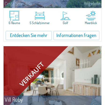
Angebote
Costa Smeralda
DieVilla Smeralda, aus der Hand des bekannten ArchitektenJean Claude
Lesuisse, befindet sich in einzigartiger Lage über der Baia delPevero, mit
einem Panoramablick auf das Meer und die Hügel von Pantogia.Sie ist Teil...
6 Räume
5 Schlafzimmer
Golf
Meerblick
Entdecken Sie mehr
Informationen fragen
Vill Ruby