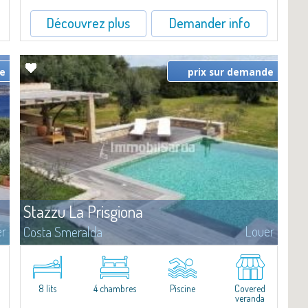
Découvrez plus
Demander info
de
prix sur demande
Stazzu La Prisgiona
er
Louer
Costa Smeralda
Entouré par une généreuse végétationméditerranéenne, nous
proposons à la location "Stazzu la Prisgiona",idéal pour qui
recherche intimité et détente, sans renoncer au confort.Le corps
principal de la...
8 lits
4 chambres
Piscine
Covered
veranda