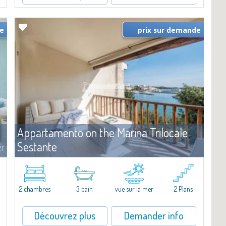
de
prix sur demande
Appartamento on the Marina Trilocale
Sestante
er
Louer
Porto Cervo
e
Exclusive seafront apartment on two levels, in the heart of Porto
Cervo Marina.Located within Il Sestante, a prestigious residential
2 chambres
3 bain
vue sur la mer
2 Plans
complex set in a beautifully maintained communal park, this
property epresents a true...
Découvrez plus
Demander info