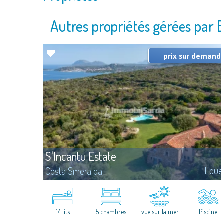
Autres propriétés gérées par
prix sur deman
S'Incantu Estate
Lou
Costa Smeralda
Superbe villa au style typique de la Gallura, caractérisant toutes le
plus belles demeures de la Costa Smeralda.Sur les vertes collines
de San Pantaleo, position exceptionnelle et discrète, Villa Aglentina
jouit d'une...
14 lits
5 chambres
vue sur la mer
Piscine