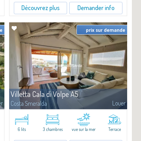
Découvrez plus
Demander info
de
prix sur demande
Villetta Cala di Volpe A5
er
Louer
Costa Smeralda
​Elegant villetta for sale or rent in a newly built residential complex
featuring a condo swimming pool and green areas, facing the
renowned Cala di Volpe.The Residence is surrounded by the
Mediterranean maquis and...
6 lits
3 chambres
vue sur la mer
Terrace