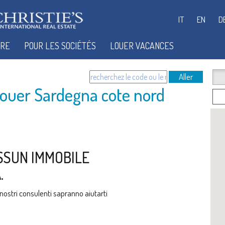
IT
EN
D
IRE
POUR LES SOCIÉTÉS
LOUER VACANCES
Aller
louer Sardegna cote nord
SSUN IMMOBILE
.
i nostri consulenti sapranno aiutarti