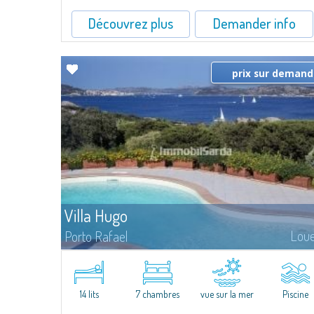
Découvrez plus
Demander info
prix sur deman
Villa Hugo
Lou
Porto Rafael
Dans la pittoresque Porto Rafael, se dresse cette splendide
propriété à l'extraordinaire vue mer. Au cœur d'un merveilleux
jardin de 5000 m² , Villa Hugo se...
14 lits
7 chambres
vue sur la mer
Piscine