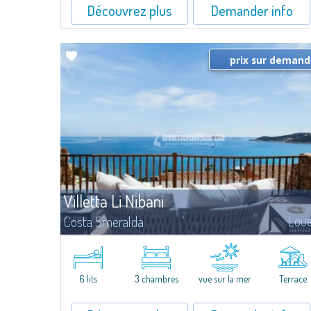
Découvrez plus
Demander info
prix sur deman
Villetta Li Nibani
Lou
Costa Smeralda
​A few steps from the Bay of Piccolo Pevero, Villetta Li Nibani is
located in a quiet condo with breathtaking views of the sea of
Costa Smeralda, in a strategic position to reach the beach in a few
minutes' walk.The...
6 lits
3 chambres
vue sur la mer
Terrace