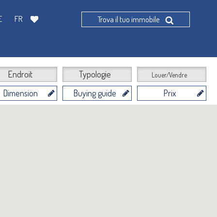
E
FR
Trova il tuo immobile
Endroit
Typologie
Louer/Vendre
Dimension
Buying guide
Prix