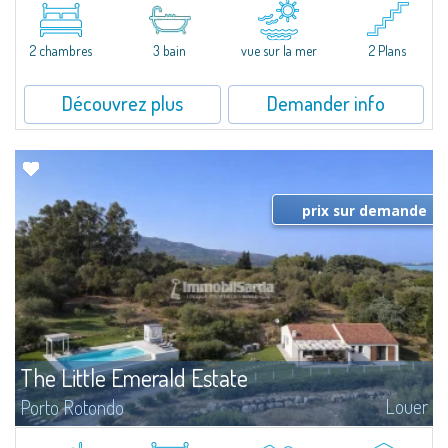
Exclusive seafront apartment on two levels, in the heart of Porto Cervo
Marina.Located within Il Sestante, a prestigious residential complex set in a
2 chambres
3 bain
vue sur la mer
2 Plans
beautifully maintained communal park, this property epresents a true...
Découvrez plus
Demander info
prix sur demande
The Little Emerald Estate
Louer
Porto Rotondo
Estate with villa and independent stazzo with panoramic pool - Cugnana,