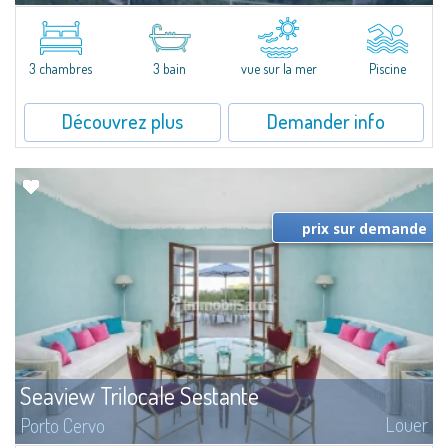
New acquisition: beautiful villa with 3 bedrooms and 3 bathrooms,
featuring a private pool. Bright, well-designed spaces, ideal for enjoying the
charm and tranquillity of Porto Rafael in an exclusive setting...
3 chambres
3 bain
vue sur la mer
Piscine
Découvrez plus
Demander info
prix sur demande
Seaview Trilocale Sestante
Louer
Porto Cervo