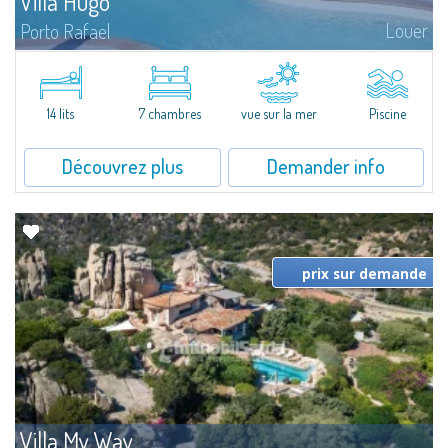
Villa Hugo
Louer
Porto Rafael
Dans la pittoresque Porto Rafael, se dresse cette splendide propriété à
l'extraordinaire vue mer. Au cœur d'un merveilleux jardin de 5000 m² ,
Villa Hugo se...
14 lits
7 chambres
vue sur la mer
Piscine
Découvrez plus
Demander info
prix sur demande
Villa My Way