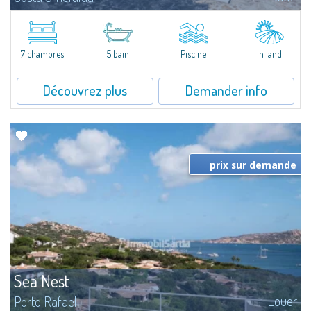
​Splendid villa surrounded by greenery on the hill of Mirialveda, halfway
between Capriccioli and San Pantaleo.Villa Lu Muntiggiu is a large stazzo
that has been completely modernized, in which spaces have been...
7 chambres
5 bain
Piscine
In land
Découvrez plus
Demander info
prix sur demande
Sea Nest
Louer
Porto Rafael