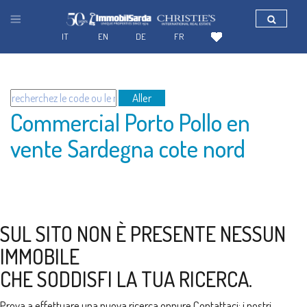
IT
EN
DE
FR
Aller
Commercial Porto Pollo en
vente Sardegna cote nord
SUL SITO NON È PRESENTE NESSUN
IMMOBILE
CHE SODDISFI LA TUA RICERCA.
Prova a effettuare una nuova ricerca oppure
Contattaci
: i nostri