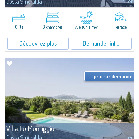
Louer
Costa Smeralda
​A few steps from the Bay of Piccolo Pevero, Villetta Li Nibani is located in a
quiet condo with breathtaking views of the sea of Costa Smeralda, in a
strategic position to reach the beach in a few minutes' walk.The...
6 lits
3 chambres
vue sur la mer
Terrace
Découvrez plus
Demander info
prix sur demande
Villa Lu Muntiggiu
Louer
Costa Smeralda