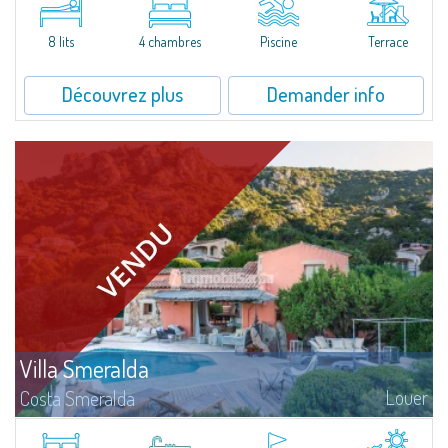
Porto RotondoIn the heart of the Cugnana hills, just a few minutes from
Porto Rotondo and the most beautiful beaches of the Costa Smeralda, we
offer...
8 lits
4 chambres
Piscine
Terrace
Découvrez plus
Demander info
Villa Smeralda
Louer
Costa Smeralda
Villa Smeralda, signée par le fameux Architecte Jean-Claude Lesuisse, jouit
d'une vue mer panoramique exceptionnelle sur la baie du Pevero et sur les