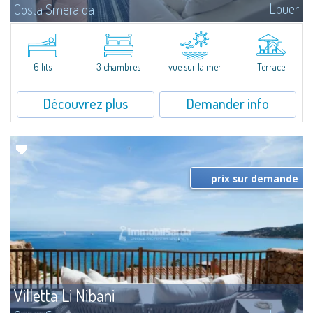
Louer
Costa Smeralda
​Elegant villetta for sale or rent in a newly built residential complex
featuring a condo swimming pool and green areas, facing the renowned
Cala di Volpe.The Residence is surrounded by the Mediterranean maquis
and...
6 lits
3 chambres
vue sur la mer
Terrace
Découvrez plus
Demander info
prix sur demande
Villetta Li Nibani