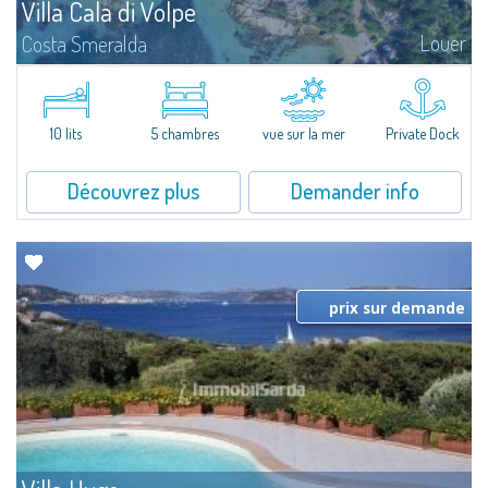
Villa Cala di Volpe
Louer
Costa Smeralda
Magnifique villa sur la mer à Cala di Volpe, l'un des paysages les plus
suggestifs de la Costa Smeralda. Nichée dans un magnifique jardin de
6.000 m² environ, avec la plage à deux pas, jetée pour amarrage...
10 lits
5 chambres
vue sur la mer
Private Dock
Découvrez plus
Demander info
prix sur demande