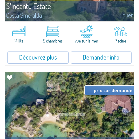
S'Incantu Estate
Louer
Costa Smeralda
Superbe villa au style typique de la Gallura, caractérisant toutes les plus
belles demeures de la Costa Smeralda.Sur les vertes collines de San
Pantaleo, position exceptionnelle et discrète, Villa Aglentina jouit d'une...
14 lits
5 chambres
vue sur la mer
Piscine
Découvrez plus
Demander info
prix sur demande