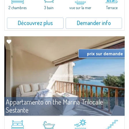
levels, featuring bright interiors, well-distributed spaces, and direct views...
2 chambres
3 bain
vue sur la mer
Terrace
Découvrez plus
Demander info
prix sur demande
Appartamento on the Marina Trilocale
Sestante
Louer
Porto Cervo
Exclusive seafront apartment on two levels, in the heart of Porto Cervo