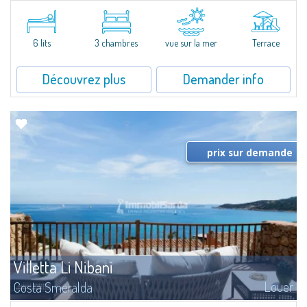
​Elegant villetta for sale or rent in a newly built residential complex
featuring a condo swimming pool and green areas, facing the renowned
Cala di Volpe.The Residence is surrounded by the Mediterranean maquis
and...
6 lits
3 chambres
vue sur la mer
Terrace
Découvrez plus
Demander info
prix sur demande
Villetta Li Nibani
Louer
Costa Smeralda