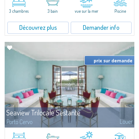
featuring a private pool. Bright, well-designed spaces, ideal for enjoying the
charm and tranquillity of Porto Rafael in an exclusive setting...
3 chambres
3 bain
vue sur la mer
Piscine
Découvrez plus
Demander info
prix sur demande
Seaview Trilocale Sestante
Louer
Porto Cervo
SEA VIEW APARTMENT FOR SALE IN PORTO CERVO - MARINAIn the heart of
Porto Cervo Marina, we present a waterfront apartment arranged over two