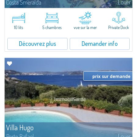
Louer
Costa Smeralda
Magnifique villa sur la mer à Cala di Volpe, l'un des paysages les plus
suggestifs de la Costa Smeralda. Nichée dans un magnifique jardin de
6.000 m² environ, avec la plage à deux pas, jetée pour amarrage...
10 lits
5 chambres
vue sur la mer
Private Dock
Découvrez plus
Demander info
prix sur demande
Villa Hugo
Louer
Porto Rafael