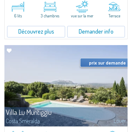
​A few steps from the Bay of Piccolo Pevero, Villetta Li Nibani is located in a
quiet condo with breathtaking views of the sea of Costa Smeralda, in a
strategic position to reach the beach in a few minutes' walk.The...
6 lits
3 chambres
vue sur la mer
Terrace
Découvrez plus
Demander info
prix sur demande
Villa Lu Muntiggiu
Louer
Costa Smeralda
​Splendid villa surrounded by greenery on the hill of Mirialveda, halfway