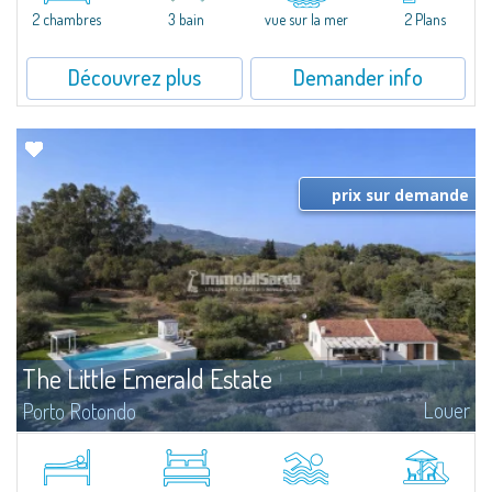
Marina.Located within Il Sestante, a prestigious residential complex set in a
2 chambres
3 bain
vue sur la mer
2 Plans
beautifully maintained communal park, this property epresents a true...
Découvrez plus
Demander info
prix sur demande
The Little Emerald Estate
Louer
Porto Rotondo
Estate with villa and independent stazzo with panoramic pool - Cugnana,
Porto RotondoIn the heart of the Cugnana hills, just a few minutes from
Porto Rotondo and the most beautiful beaches of the Costa Smeralda, we