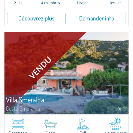
offer...
8 lits
4 chambres
Piscine
Terrace
Découvrez plus
Demander info
Villa Smeralda
Louer
Costa Smeralda
Villa Smeralda, signée par le fameux Architecte Jean-Claude Lesuisse, jouit
d'une vue mer panoramique exceptionnelle sur la baie du Pevero et sur les
collines de Pantogia. Entourée par une riche végétation...
5 chambres
5 bain
Golf
vue sur la mer