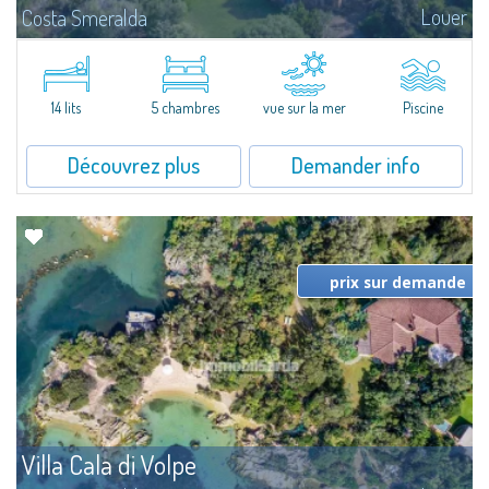
Louer
Costa Smeralda
Superbe villa au style typique de la Gallura, caractérisant toutes les plus
belles demeures de la Costa Smeralda.Sur les vertes collines de San
Pantaleo, position exceptionnelle et discrète, Villa Aglentina jouit d'une...
14 lits
5 chambres
vue sur la mer
Piscine
Découvrez plus
Demander info
prix sur demande
Villa Cala di Volpe