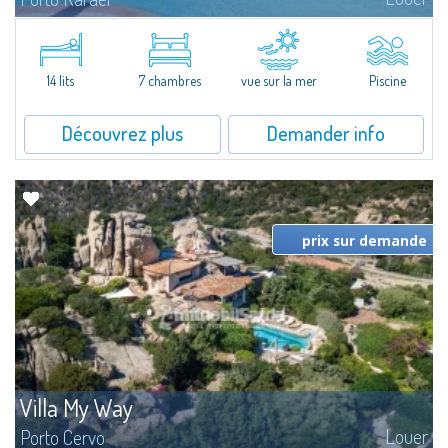
Dans la pittoresque Porto Rafael, se dresse cette splendide propriété à
l'extraordinaire vue mer. Au cœur d'un merveilleux jardin de 5000 m² ,
Villa Hugo se...
14 lits
7 chambres
vue sur la mer
Piscine
Découvrez plus
Demander info
prix sur demande
Villa My Way
Louer
Porto Cervo