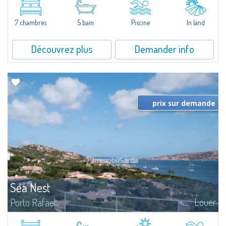
between Capriccioli and San Pantaleo.Villa Lu Muntiggiu is a large stazzo
that has been completely modernized, in which spaces have been...
7 chambres
5 bain
Piscine
In land
Découvrez plus
Demander info
prix sur demande
Sea Nest
Louer
Porto Rafael
New acquisition: beautiful villa with 3 bedrooms and 3 bathrooms,