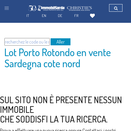
IT
EN
DE
FR
Aller
Lot Porto Rotondo en vente
Sardegna cote nord
SUL SITO NON È PRESENTE NESSUN
IMMOBILE
CHE SODDISFI LA TUA RICERCA.
Prova a effettuare una nuova ricerca oppure
Contattaci
: i nostri