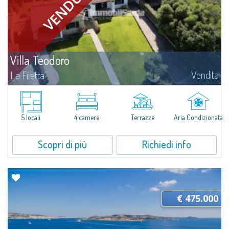
Villa Teodoro
Vendita
La Filetta
Situata nella tranquillità de La Filetta, riservata località residenziale
immersa nel verde a due passi da Santa Teresa di Gallura, Villa Teodoro è
un'elegante soluzione recentemente rivisitata con estremo gusto dagli...
5 locali
4 camere
Terrazze
Aria Condizionata
Scopri di più
Richiedi info
€ 475.000