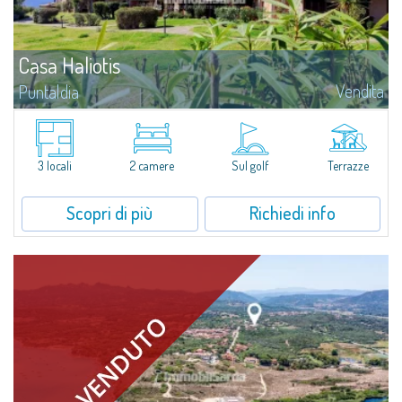
Casa Haliotis
Vendita
Puntaldia
​Casa Haliotis - Comfort e relax a due passi dal mareNel cuore di Puntaldia,
a breve distanza dalla spiaggia e dalla piazzetta con tutti i servizi, Casa
Haliotis è un accogliente trilocale perfetto per...
3 locali
2 camere
Sul golf
Terrazze
Scopri di più
Richiedi info