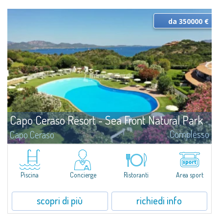
da 350000 €
Capo Ceraso Resort - Sea Front Natural Park
Complesso
Capo Ceraso
Oasi del “Bien Vivre” in posizione privilegiata sul mare - un ambiente di
benessere, tranquillità e di quieto vivere. Il parco di Capo Ceraso Resort
sorge all'interno di uno dei più suggestivi tratti della costa nord-orientale
della Sardegna, in un’area da molti ritenuta ancora oggi come la zona più
Piscina
Concierge
Ristoranti
Area sport
prestigiosa dell'isola, a soli 8 km dal porto e dall'aeroporto di Olbia.
scopri di più
richiedi info