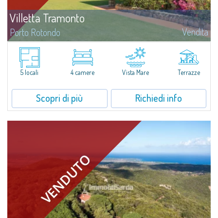
Villetta Tramonto
Vendita
Porto Rotondo
​In vendita villetta caposchiera a Punta Lada, dove un susseguirsi di albe e
tramonti meravigliosi regalano panorami mozzafiato del mare dalle
sfumature multicolore.La proprietà è ideale per famiglie alla ricerca di...
5 locali
4 camere
Vista Mare
Terrazze
Scopri di più
Richiedi info