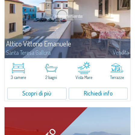
Attico Vittorio Emanuele
Vendita
Santa Teresa Gallura
Attico Vittorio Emanuele - Santa Teresa Gallura, centro paese pochi passi
dal mareNel cuore di Santa Teresa Gallura, a pochi passi dalla piazza
Vittorio, Attico Vittorio Emanuele si trova in una posizione centrale e...
3 camere
2 bagni
Vista Mare
Terrazze
Scopri di più
Richiedi info