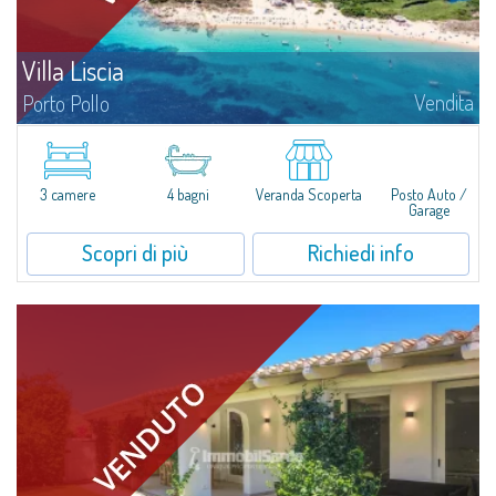
Villa Liscia
Vendita
Porto Pollo
Villa Liscia è un'interessante proprietà con ampio lotto di terreno e villa
singola, attualmente suddivisa in tre appartamenti, ideale per grandi
famiglie o più nuclei familiari, immersa nella stupenda località di...
3 camere
4 bagni
Veranda Scoperta
Posto Auto /
Garage
Scopri di più
Richiedi info