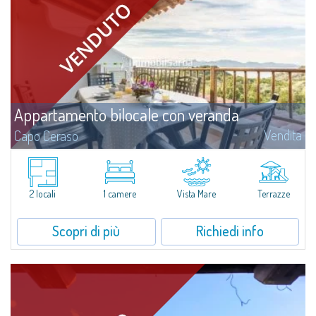
Appartamento bilocale con veranda
Vendita
Capo Ceraso
​Appartamento bilocale di recente ristrutturazione in vendita a Capo Ceraso
Resort, un'oasi di 16 ettari di parco naturale che si affaccia sul mare
cristallino del Parco Marino di Tavolara.L'immobile è composto da un...
2 locali
1 camere
Vista Mare
Terrazze
Scopri di più
Richiedi info