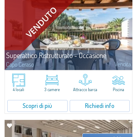
Superattico Ristrutturato - Occasione
Vendita
Capo Ceraso
Magnifico attico in vendita, completamente ristrutturato e arredato dotato
di tutti i comfort, immerso in un meraviglioso giardino sul mare, 16 ettari di
parco naturale, all'interno dell'esclusivo contesto del Capo...
4 locali
3 camere
Attracco barca
Piscina
Scopri di più
Richiedi info