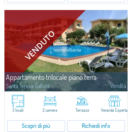
Appartamento trilocale piano terra
Vendita
Santa Teresa Gallura
In vendita a Santa Teresa Gallura appartamento trilocale con giardino
all'interno del Residence "I Velieri".Alle porte del centro storico,
l'appartamento si trova al piano terra e si compone di ampia zona giorno
con...
3 locali
2 camere
Terrazze
Veranda Coperta
Scopri di più
Richiedi info