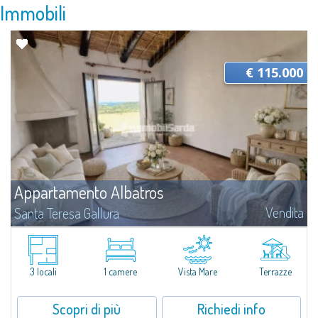
Immobili
€ 115.000
Appartamento Albatros
Vendita
Santa Teresa Gallura
Situato nella tranquilla area di Ruoni, nelle vicinanze di Santa Teresa
Gallura, questo bilocale essenziale e luminoso dispone di terrazzo
panoramico con vista mare, spazi funzionali e una funzionale cantina. Una...
3 locali
1 camere
Vista Mare
Terrazze
Scopri di più
Richiedi info