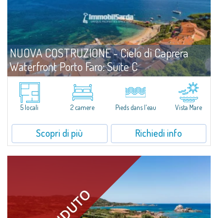
NUOVA COSTRUZIONE - Cielo di Caprera
Waterfront Porto Faro: Suite C
Vendita
Palau
Una suite trilocale elegante e funzionale a pochi passi dal mare.A meno di
tre metri dalla spiaggia, l'Unità C delle Porto Faro Suites è pensata per
5 locali
2 camere
Pieds dans l'eau
Vista Mare
offrire spazi ben distribuiti e ambienti...
Scopri di più
Richiedi info