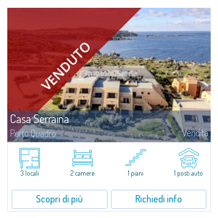
Casa Serraina
Vendita
Porto Quadro
Affacciato sul blu cristallino del Mediterraneo, Casa Serraina in vendita a
Porto Quadro unisce il comfort di interni rinnovati con una vista che si
spinge fino alla Corsica. Ideale per chi desidera una residenza estiva...
3 locali
2 camere
1 piani
1 posti auto
Scopri di più
Richiedi info