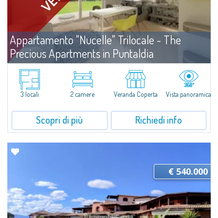
Appartamento "Nucelle" Trilocale - The
Precious Apartments in Puntaldia
Vendita
Puntaldia
In vendita nuovissimo appartamento trilocale in un complesso di recente
costruzione all'interno del prestigioso Consorzio di Puntaldia.
3 locali
2 camere
Veranda Coperta
Vista panoramica
L'appartamento è venduto non arredato, ma la collaborazione con il...
Scopri di più
Richiedi info
€ 540.000