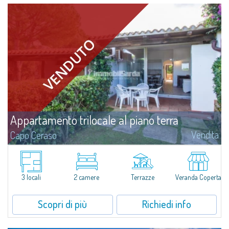
Appartamento trilocale al piano terra
Vendita
Capo Ceraso
​Villetta trilocale a schiera in vendita nel contesto del Capo Ceraso Resort,
un’oasi di pace&relax immersa tra i vivaci colori della macchia
mediterranea e affacciata sugli scenari marittimi che regala il Parco...
3 locali
2 camere
Terrazze
Veranda Coperta
Scopri di più
Richiedi info