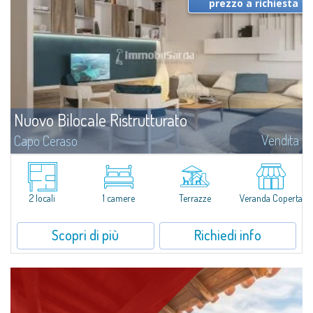
prezzo a richiesta
Nuovo Bilocale Ristrutturato
Vendita
Capo Ceraso
​Una ristrutturazione ed un restyling moderni capaci di dare nuova vita e
lustro a questo splendido bilocale in vendita nella cornice naturalistica del
Capo Ceraso Resort. Verranno creati ambienti eleganti...
2 locali
1 camere
Terrazze
Veranda Coperta
Scopri di più
Richiedi info