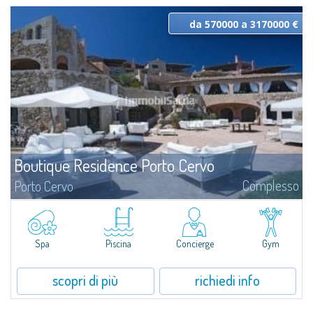
da 570000 a 3170000 €
Boutique Residence Porto Cervo
Complesso
Porto Cervo
Eleganza, stile, ricercatezza sono gli aggettivi che meglio sintetizzano
l’architettura unica delle Residenze del Principe, importanti dimore nel
cuore di Porto Cervo e personalmente firmate dall’Architetto di fama
internazionale Jean Claude Le Suisse.
Spa
Piscina
Concierge
Gym
scopri di più
richiedi info