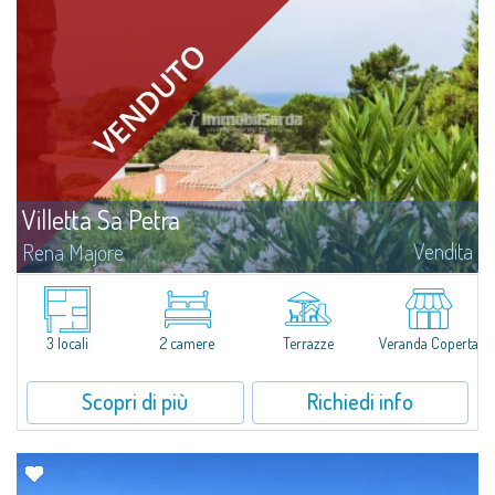
Villetta Sa Petra
Vendita
Rena Majore
​​Graziosa villetta con giardino in vendita a Rena Majore, suggestiva località
sul mare a pochi minuti da Santa Teresa di Gallura, che prende il nome
dall’omonima spiaggia di sabbia bianca situata a 1km...
3 locali
2 camere
Terrazze
Veranda Coperta
Scopri di più
Richiedi info