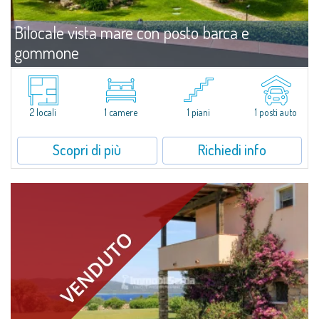
Bilocale vista mare con posto barca e
gommone
Vendita
Puntaldia
Bilocale con posto barca e gommone – Puntaldia In una delle posizioni più
esclusive di Puntaldia, un curato bilocale su due livelli con vista mare,
2 locali
1 camere
1 piani
1 posti auto
immerso nel verde del comprensorio. Venduto "chiavi...
Scopri di più
Richiedi info