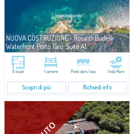
NUOVA COSTRUZIONE - Rosa di Budelli
Waterfront Porto Faro: Suite A1
Vendita
Palau
Una suite luminosa e confortevole a pochi passi dal mare. A meno di tre
metri dalla spiaggia, l'Unità A1 delle Porto Faro Suites offre un accesso
6 locali
1 camere
Pieds dans l'eau
Vista Mare
privilegiato al mare e una quotidianità all'insegna...
Scopri di più
Richiedi info