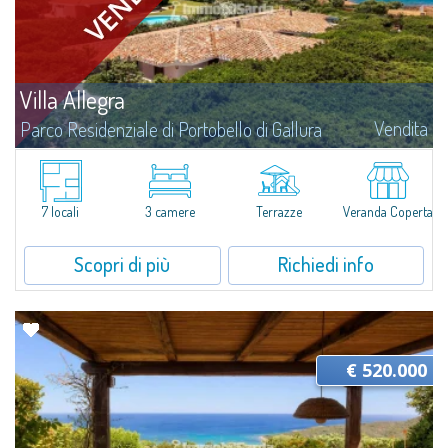
Villa Allegra
Vendita
Parco Residenziale di Portobello di Gallura
Vi presentiamo Villa Allegra, splendida villa bifamiliare a pochi passi dal
mare in vendita nel Parco Residenziale Privato di Portobello di
Gallura.Circondata da una natura rigogliosa e in posizione privilegiata a
due...
7 locali
3 camere
Terrazze
Veranda Coperta
Scopri di più
Richiedi info
€ 520.000