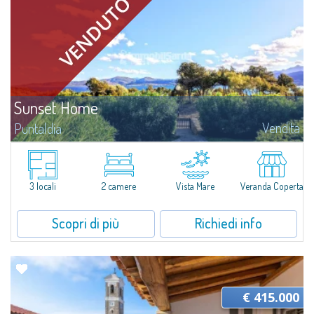
Sunset Home
Vendita
Puntaldia
​In Puntaldia, dinanzi ad un panorama di macchia mediterranea e acque
turchesi, è in vendita una splendida villetta semi-indipendente in contesto
residenziale tranquillo e riservato, a due passi dal mare e dai...
3 locali
2 camere
Vista Mare
Veranda Coperta
Scopri di più
Richiedi info
€ 415.000