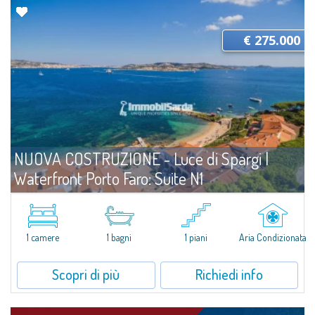
€ 275.000
NUOVA COSTRUZIONE - Luce di Spargi |
Waterfront Porto Faro: Suite N1
Vendita
Palau
Una suite compatta e ben progettata a pochi passi dal mare.Situata al
piano terra, a tre metri dalla spiaggia, l’Unità N1 delle Porto Faro Suites è
1 camere
1 bagni
1 piani
Aria Condizionata
una soluzione ideale per vivere il mare in...
Scopri di più
Richiedi info