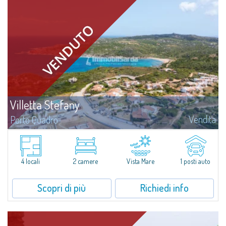
Villetta Stefany
Vendita
Porto Quadro
Splendida villetta in vendita nell'affascinante cornice naturale di Porto
Quadro.Villetta Stefany si compone di una luminosa zona giorno con
cucina a vista, due camere da letto e due bagni; separato dal corpo
principale...
4 locali
2 camere
Vista Mare
1 posti auto
Scopri di più
Richiedi info