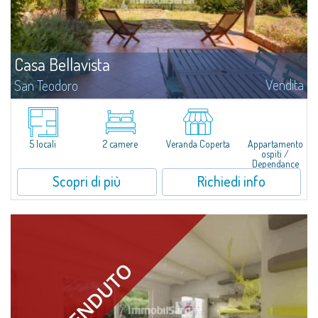
Casa Bellavista
Vendita
San Teodoro
Situata nella parte più alta del comprensorio di Costa Caddu, questa villetta
terra-cielo gode di una posizione dominante e di una vista mare
panoramica, presente in ogni momento della giornata.Inserita in un
contesto...
5 locali
2 camere
Veranda Coperta
Appartamento
ospiti /
Dependance
Scopri di più
Richiedi info