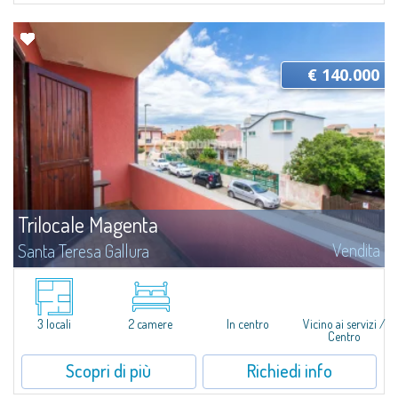
€ 140.000
Trilocale Magenta
Vendita
Santa Teresa Gallura
Appartamento trilocale in vendita nel cuore di Santa Teresa di
Gallura.L'appartamento, situato al primo piano di una palazzina, si
compone di ingresso, soggiorno con area pranzo e angolo cottura, 1
camera matrimoniale...
3 locali
2 camere
In centro
Vicino ai servizi /
Centro
Scopri di più
Richiedi info