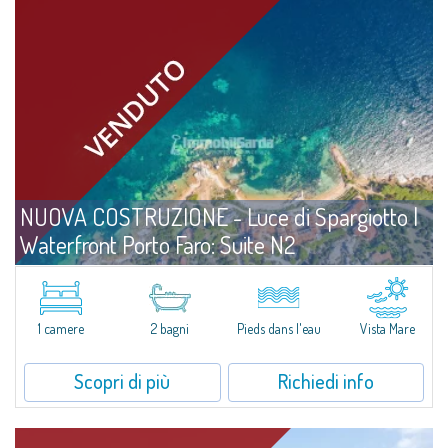
NUOVA COSTRUZIONE - Luce di Spargiotto |
Waterfront Porto Faro: Suite N2
Vendita
Palau
Una suite comoda e ben organizzata a pochi passi dal mare. Collocata al
piano terra e a brevissima distanza dalla spiaggia, l'Unità N2 delle Porto
1 camere
2 bagni
Pieds dans l'eau
Vista Mare
Faro Suites è pensata per offrire spazi funzionali e...
Scopri di più
Richiedi info