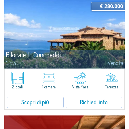
€ 280.000
Bilocale Li Cuncheddi
Vendita
Olbia
Relax e comfort a Li Cuncheddi Bilocale nel residence Li Cuncheddi, ideale
per chi cerca una casa vacanza funzionale e vicina al mare. Situato in un
complesso residenziale con piscina, offre un ambiente pratico e...
2 locali
1 camere
Vista Mare
Terrazze
Scopri di più
Richiedi info