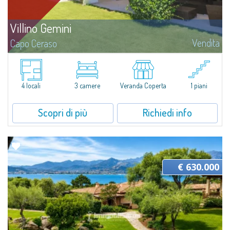
Villino Gemini
Vendita
Capo Ceraso
Inserito nella rigogliosa natura mediterranea di Capo Ceraso Family Resort,
Villino Gemini è una soluzione chiavi in mano, che nasce dall'unione di due
unità cielo-terra fra loro adiacenti ad unico ambiente. Una...
4 locali
3 camere
Veranda Coperta
1 piani
Scopri di più
Richiedi info
€ 630.000