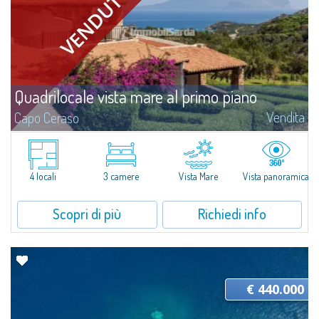
Quadrilocale vista mare al primo piano
Vendita
Capo Ceraso
​Appartamento quadrilocale di ultima ristrutturazione in vendita all’interno
del Capo Ceraso Family Resort, oasi del bien vivre sviluppata lungo 16 ettari
di meraviglioso parco naturale che si affacciano sullo...
4 locali
3 camere
Vista Mare
Vista panoramica
Scopri di più
Richiedi info
€ 440.000