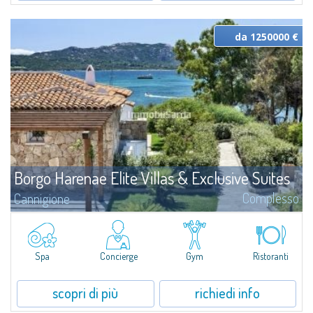
da 1250000 €
Borgo Harenae Elite Villas & Exclusive Suites
Complesso
Cannigione
Borgo Harenae Elite Villas & Exclusive Suites è un nuovo complesso
residenziale, unico nel suo genere, nel cuore della Gallura – Costa
Smeralda, splendidamente inserito in una zona di primaria importanza
turistico - ricettiva confinante mare, a poca distanza da Cannigione, di
Spa
Concierge
Gym
Ristoranti
fronte all’Arcipelago de La Maddalena.
scopri di più
richiedi info