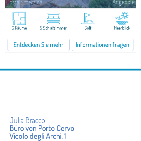
Angebote
Costa Smeralda
DieVilla Smeralda, aus der Hand des bekannten ArchitektenJean Claude
Lesuisse, befindet sich in einzigartiger Lage über der Baia delPevero, mit
einem Panoramablick auf das Meer und die Hügel von Pantogia.Sie ist Teil...
6 Räume
5 Schlafzimmer
Golf
Meerblick
Entdecken Sie mehr
Informationen fragen
Julia Bracco
Büro von Porto Cervo
Vicolo degli Archi, 1