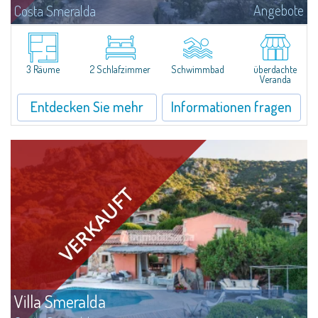
Angebote
Costa Smeralda
​In Alto Pevero, in the middle of Costa Smeralda, a stone's throw from
Pevero Golf and the fascinating beaches of this stretch of coast, Villa
Serena is a magnificent single-family villa for sale recently renovated and...
3 Räume
2 Schlafzimmer
Schwimmbad
überdachte
Veranda
Entdecken Sie mehr
Informationen fragen
Villa Smeralda