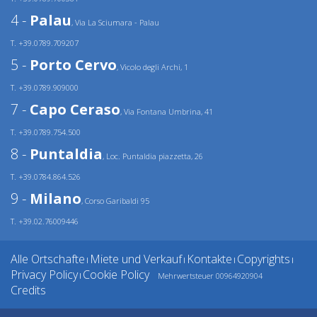
4 -
Palau
, Via La Sciumara - Palau
T. +39.0789.709207
5 -
Porto Cervo
, Vicolo degli Archi, 1
T. +39.0789.909000
7 -
Capo Ceraso
, Via Fontana Umbrina, 41
T. +39.0789.754.500
8 -
Puntaldia
, Loc. Puntaldia piazzetta, 26
T. +39.0784.864.526
9 -
Milano
, Corso Garibaldi 95
T. +39.02.76009446
Alle Ortschafte
Miete und Verkauf
Kontakte
Copyrights
|
|
|
|
Privacy Policy
Cookie Policy
Mehrwertsteuer 00964920904
|
Credits