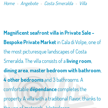
Home
Angebote
Costa Smeralda
Villa
​Magnificent seafront villa in Private Sale -
Bespoke Private Market
in Cala di Volpe, one of
the most picturesque landscapes of Costa
Smeralda. The villa consists of a
living room
,
dining area
,
master bedroom with bathroom
,
4 other bedrooms
and 3 bathrooms. A
comfortable
dépendance
completes the
property. A villa with a traditional flavor, thanks to
the use of materials...
Weiterlesen