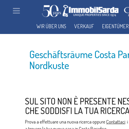
WIR ÜBER UNS
VERKAUF
EIGENTÜMER
Geschäftsräume Costa Pa
Nordkuste
SUL SITO NON È PRESENTE NE
CHE SODDISFI LA TUA RICERCA
Prova a effettuare una nuova ricerca oppure
Contattaci
: 
a trovare la tua nuova casa in Costa Paradiso