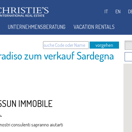
IT
EN
D
UNTERNEHMENSBERATUNG
VACATION RENTALS
vorgehen
radiso zum verkauf Sardegna
SSUN IMMOBILE
.
i nostri consulenti sapranno aiutarti