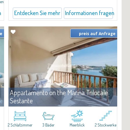
ren
n
Entdecken Sie mehr
Informationen fragen
ge
preis auf Anfrage
Appartamento on the Marina Trilocale
Sestante
te
Miete
Porto Cervo
e
Exclusive seafront apartment on two levels, in the heart of Porto
Cervo Marina.Located within Il Sestante, a prestigious residential
2 Schlafzimmer
3 Bäder
Meerblick
2 Stockwerke
complex set in a beautifully maintained communal park, this