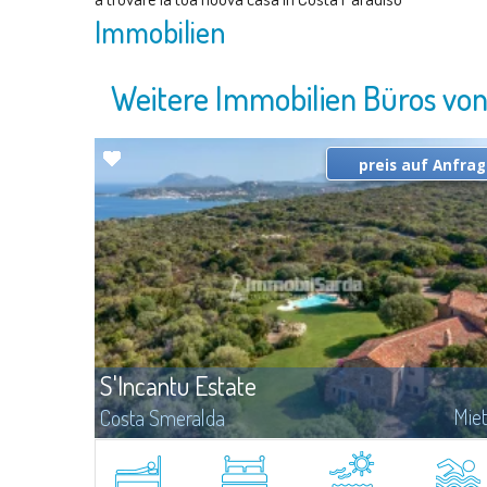
Immobilien
Weitere Immobilien Büros vo
preis auf Anfra
S'Incantu Estate
Mie
Costa Smeralda
Diese Wunderchöne Villa mit dem Vergangene-Geschmack der
Costa Smeralda bestehet aus 3 Schlafzimmer und 2 Schlafzimme