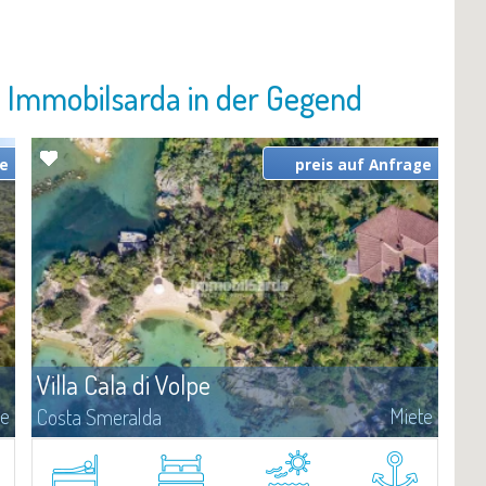
n Immobilsarda in der Gegend
ge
preis auf Anfrage
Villa Cala di Volpe
te
Miete
Costa Smeralda
Diese Wunderschöne Villa liegt am Meer in Cala di Volpe, einer der
r
schönsten Landschaften der Costa Smeralda.Die Villa ist in einem