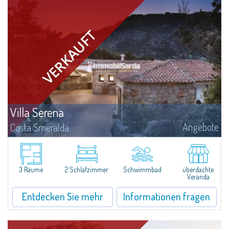
Villa Serena
Angebote
Costa Smeralda
​In Alto Pevero, in the middle of Costa Smeralda, a stone's throw from
Pevero Golf and the fascinating beaches of this stretch of coast, Villa
Serena is a magnificent single-family villa for sale recently renovated and...
3 Räume
2 Schlafzimmer
Schwimmbad
überdachte
Veranda
Entdecken Sie mehr
Informationen fragen