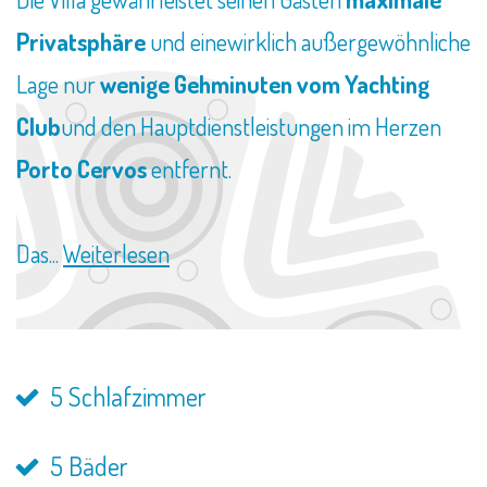
Privatsphäre
und einewirklich außergewöhnliche
Lage nur
wenige Gehminuten vom Yachting
Club
und den Hauptdienstleistungen im Herzen
Porto Cervos
entfernt.
Das...
Weiterlesen
5 Schlafzimmer
5 Bäder