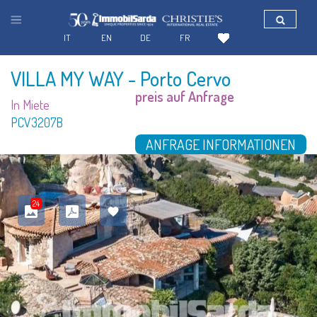
IT
EN
DE
FR
VILLA MY WAY
- Porto Cervo
preis auf Anfrage
In Miete
PCV3207B
ANFRAGE INFORMATIONEN
24