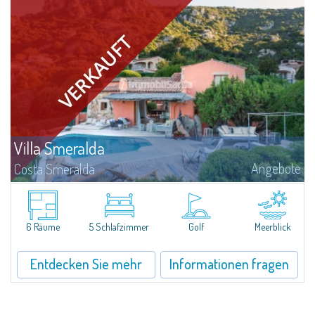
Villa Smeralda
Angebote
Costa Smeralda
DieVilla Smeralda, aus der Hand des bekannten ArchitektenJean Claude
Lesuisse, befindet sich in einzigartiger Lage über der Baia delPevero, mit
einem Panoramablick auf das Meer und die Hügel von Pantogia.Sie ist Teil...
6 Räume
5 Schlafzimmer
Golf
Meerblick
Entdecken Sie mehr
Informationen fragen