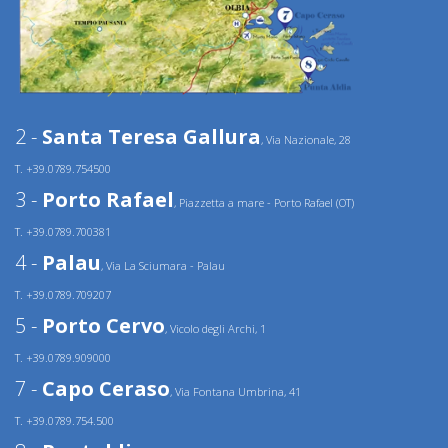
2 -
Santa Teresa Gallura
, Via Nazionale, 28
T. +39.0789.754500
3 -
Porto Rafael
, Piazzetta a mare - Porto Rafael (OT)
T. +39.0789.700381
4 -
Palau
, Via La Sciumara - Palau
T. +39.0789.709207
5 -
Porto Cervo
, Vicolo degli Archi, 1
T. +39.0789.909000
7 -
Capo Ceraso
, Via Fontana Umbrina, 41
T. +39.0789.754.500