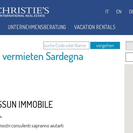
IT
EN
D
UNTERNEHMENSBERATUNG
VACATION RENTALS
vorgehen
 vermieten Sardegna
SSUN IMMOBILE
.
i nostri consulenti sapranno aiutarti