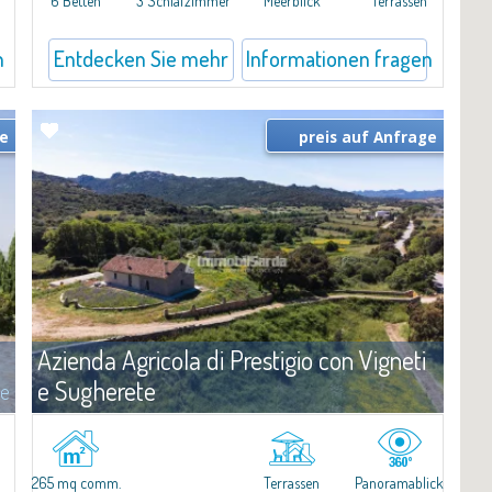
6 Betten
3 Schlafzimmer
Meerblick
Terrassen
n
Entdecken Sie mehr
Informationen fragen
ge
preis auf Anfrage
Azienda Agricola di Prestigio con Vigneti
e Sugherete
te
Angebote
Olbia
​In the vibrant heart of Gallura, just minutes from Priatu and only
twenty minutes from Olbia Airport, lies a truly exceptional
265 mq comm.
Terrassen
Panoramablick