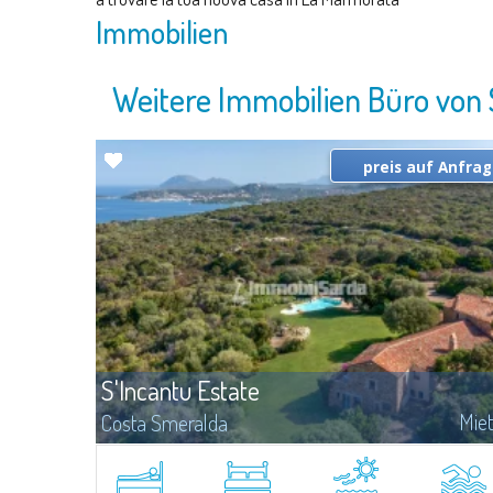
Immobilien
Weitere Immobilien Büro von 
preis auf Anfra
S'Incantu Estate
Mie
Costa Smeralda
Diese Wunderchöne Villa mit dem Vergangene-Geschmack der
Costa Smeralda bestehet aus 3 Schlafzimmer und 2 Schlafzimme