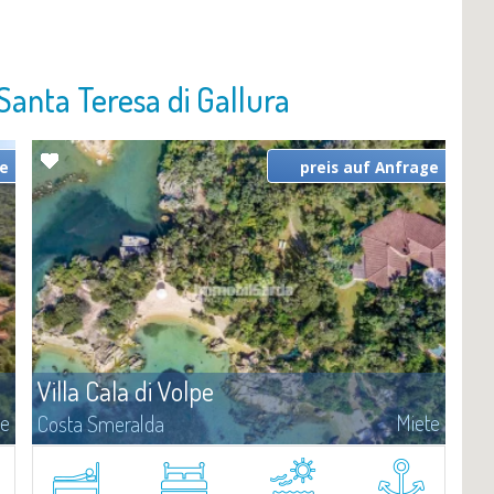
Santa Teresa di Gallura
ge
preis auf Anfrage
Villa Cala di Volpe
te
Miete
Costa Smeralda
Diese Wunderschöne Villa liegt am Meer in Cala di Volpe, einer der
r
schönsten Landschaften der Costa Smeralda.Die Villa ist in einem