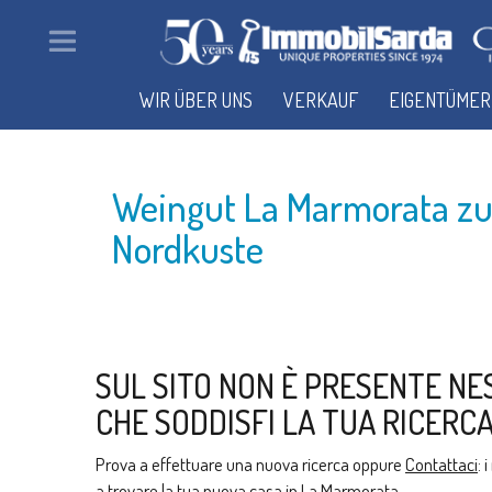
WIR ÜBER UNS
VERKAUF
EIGENTÜMER
Weingut La Marmorata zu
Nordkuste
SUL SITO NON È PRESENTE NE
CHE SODDISFI LA TUA RICERCA
Prova a effettuare una nuova ricerca oppure
Contattaci
: 
a trovare la tua nuova casa in La Marmorata