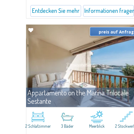
Entdecken Sie mehr
Informationen frage
preis auf Anfra
Appartamento on the Marina Trilocale
Sestante
Mie
Porto Cervo
Exclusive seafront apartment on two levels, in the heart of Porto
Cervo Marina.Located within Il Sestante, a prestigious residential
2 Schlafzimmer
3 Bäder
Meerblick
2 Stockwer
complex set in a beautifully maintained communal park, this