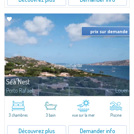
prix sur demande
Sea Nest
Louer
Porto Rafael
New acquisition: beautiful villa with 3 bedrooms and 3 bathrooms,
featuring a private pool. Bright, well-designed spaces, ideal for enjoying the
charm and tranquillity of Porto Rafael in an exclusive setting...
3 chambres
3 bain
vue sur la mer
Piscine
Découvrez plus
Demander info