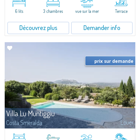
quiet condo with breathtaking views of the sea of Costa Smeralda, in a
strategic position to reach the beach in a few minutes' walk.The...
6 lits
3 chambres
vue sur la mer
Terrace
Découvrez plus
Demander info
prix sur demande
Villa Lu Muntiggiu
Louer
Costa Smeralda
​Splendid villa surrounded by greenery on the hill of Mirialveda, halfway
between Capriccioli and San Pantaleo.Villa Lu Muntiggiu is a large stazzo