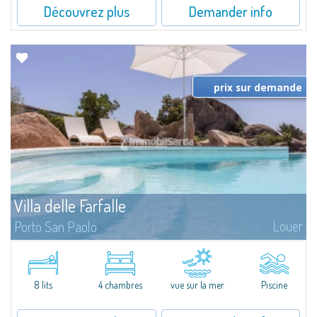
Découvrez plus
Demander info
prix sur demande
Villa delle Farfalle
Louer
Porto San Paolo
​Junipers, strawberry trees and olive trees sloping down to the famous
beaches of Cala Brandinchi and Lu Impostu form the backdrop to the
breathtaking panorama that characterises Villa Delle Farfalle, a fantastic...
8 lits
4 chambres
vue sur la mer
Piscine