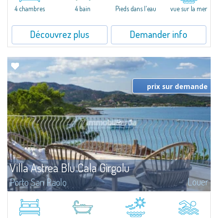
4 chambres
4 bain
Pieds dans l'eau
vue sur la mer
Découvrez plus
Demander info
prix sur demande
Villa Astrea Blu Cala Girgolu
Louer
Porto San Paolo
Romantic villa in a quiet setting of private beachfront villas, just 100 meters
from the enchanting coves that dot this stretch of coastline, with
unparalleled views of the Protected Marine Park of Tavolara.Elegant and...