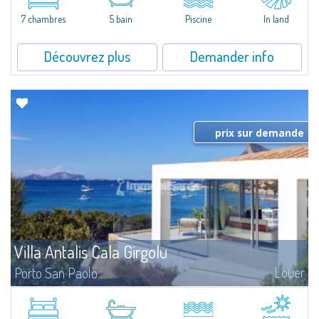
that has been completely modernized, in which spaces have been...
7 chambres
5 bain
Piscine
In land
Découvrez plus
Demander info
prix sur demande
Villa Antalis Cala Girgolu
Louer
Porto San Paolo
​Luxury designer villa in a quiet setting of private beachfront villas, in an
enviable pieds dans l'eau location, for an unforgettable experience in total
harmony with the sea.Nestled in a fragrant and well-kept...