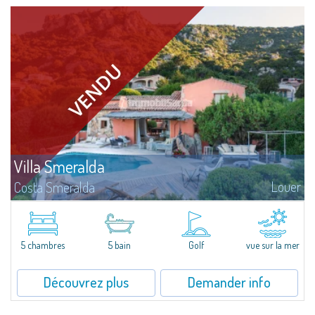
Villa Smeralda
Louer
Costa Smeralda
Villa Smeralda, signée par le fameux Architecte Jean-Claude Lesuisse, jouit
d'une vue mer panoramique exceptionnelle sur la baie du Pevero et sur les
collines de Pantogia. Entourée par une riche végétation...
5 chambres
5 bain
Golf
vue sur la mer
Découvrez plus
Demander info