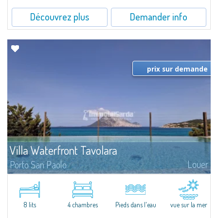
Découvrez plus
Demander info
prix sur demande
Villa Waterfront Tavolara
Louer
Porto San Paolo
​The sea on your doorstep and the majestic Tavolara on the horizon are the
absolutely exclusive features of Villa Waterfront Tavolara, a stunning pieds
dans l'eau villa for rent just a stone's throw from the famous...
8 lits
4 chambres
Pieds dans l'eau
vue sur la mer