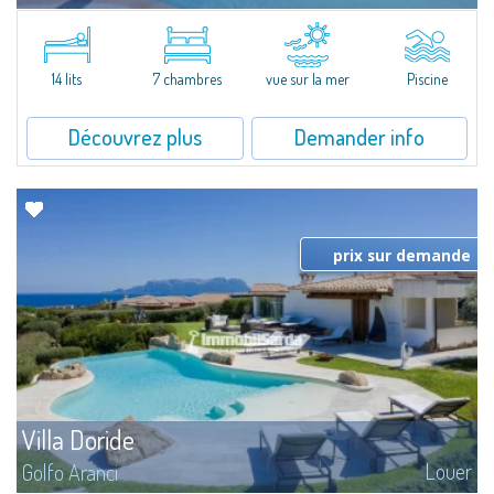
Dans la pittoresque Porto Rafael, se dresse cette splendide propriété à
l'extraordinaire vue mer. Au cœur d'un merveilleux jardin de 5000 m² ,
Villa Hugo se...
14 lits
7 chambres
vue sur la mer
Piscine
Découvrez plus
Demander info
prix sur demande
Villa Doride
Louer
Golfo Aranci