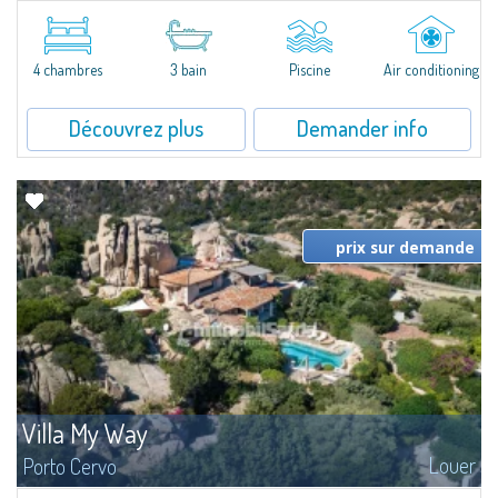
​Extraordinary semi-detached villa located in a private gated community a
few minutes from Golfo Aranci, and with extraordinary views ranging from
the Island of Tavolara to the entire Gulf. The high-level...
4 chambres
3 bain
Piscine
Air conditioning
Découvrez plus
Demander info
prix sur demande
Villa My Way
Louer
Porto Cervo