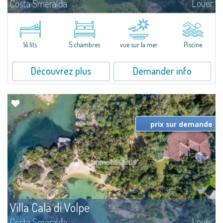
Louer
Costa Smeralda
Superbe villa au style typique de la Gallura, caractérisant toutes les plus
belles demeures de la Costa Smeralda.Sur les vertes collines de San
Pantaleo, position exceptionnelle et discrète, Villa Aglentina jouit d'une...
14 lits
5 chambres
vue sur la mer
Piscine
Découvrez plus
Demander info
prix sur demande
Villa Cala di Volpe
Louer
Costa Smeralda