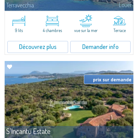
Louer
Terravecchia
Villa de charme, en bordure de mer, sur un terrain de 10.000 m2 de
maquis méditerranéen, surplombant la magnifique baie de Terravecchia. A
deux pas du centre de Santa Teresa di Gallura, se dresse Terravecchia sur
la...
9 lits
4 chambres
vue sur la mer
Terrace
Découvrez plus
Demander info
prix sur demande
S'Incantu Estate