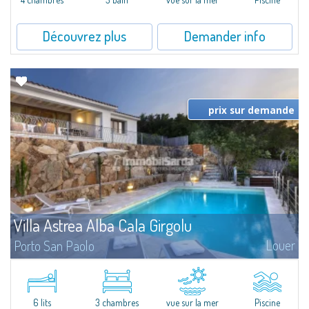
Découvrez plus
Demander info
prix sur demande
Villa Astrea Alba Cala Girgolu
Louer
Porto San Paolo
​At a very short distance from the sea to which it is directly connected by a
short lane, Villa Astrea Alba Cala Girgolu is a fantastic villa for rent in the
area of Porto San Paolo, a famous tourist resort as well as...
6 lits
3 chambres
vue sur la mer
Piscine