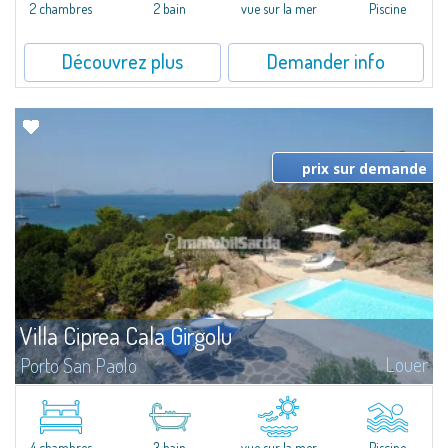
2 chambres
2 bain
vue sur la mer
Piscine
Découvrez plus
Demander info
prix sur demande
Villa Ciprea Cala Girgolu
Louer
Porto San Paolo
Splendid villa in a quiet context of private seafront villas, nestled among
granite and fragrant junipers, and overlooking the enchanting stretch of
coastline from Cala Girgolu to Tavolara Island.Set in a 4,000 sqm...
4 chambres
3 bain
vue sur la mer
Piscine