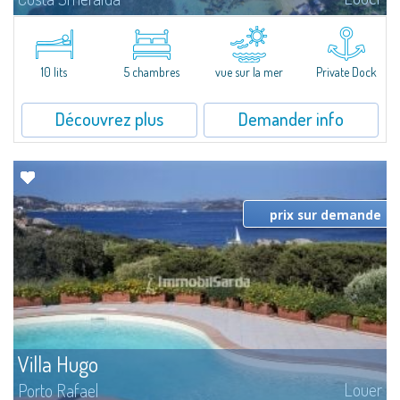
Magnifique villa sur la mer à Cala di Volpe, l'un des paysages les plus
suggestifs de la Costa Smeralda. Nichée dans un magnifique jardin de
6.000 m² environ, avec la plage à deux pas, jetée pour amarrage...
10 lits
5 chambres
vue sur la mer
Private Dock
Découvrez plus
Demander info
prix sur demande
Villa Hugo
Louer
Porto Rafael