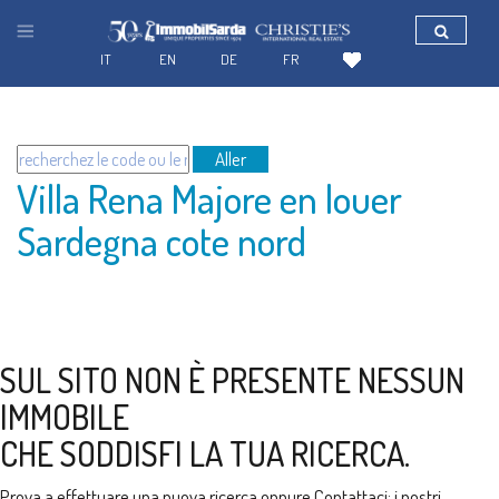
IT
EN
DE
FR
Aller
Villa Rena Majore en louer
Sardegna cote nord
SUL SITO NON È PRESENTE NESSUN
IMMOBILE
CHE SODDISFI LA TUA RICERCA.
Prova a effettuare una nuova ricerca oppure
Contattaci
: i nostri