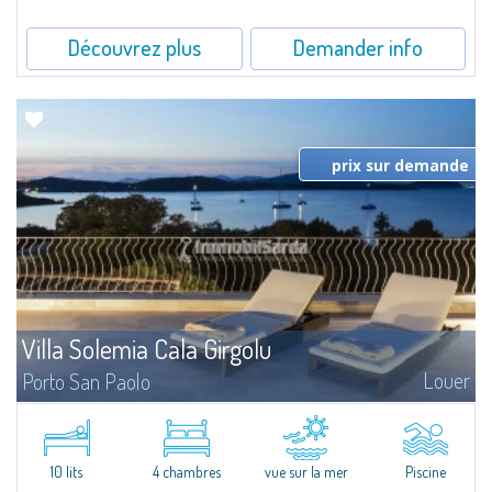
Découvrez plus
Demander info
prix sur demande
Villa Solemia Cala Girgolu
Louer
Porto San Paolo
​Nestled in a park of Mediterranean maquis just a few steps from the sea,
Villa Solemia Cala Girgolu is a fantastic villa for rent in the area of Porto
San Paolo, a famous tourist resort as well as a focal point of...
10 lits
4 chambres
vue sur la mer
Piscine