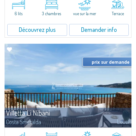
featuring a condo swimming pool and green areas, facing the renowned
Cala di Volpe.The Residence is surrounded by the Mediterranean maquis
and...
6 lits
3 chambres
vue sur la mer
Terrace
Découvrez plus
Demander info
prix sur demande
Villetta Li Nibani
Louer
Costa Smeralda
​A few steps from the Bay of Piccolo Pevero, Villetta Li Nibani is located in a