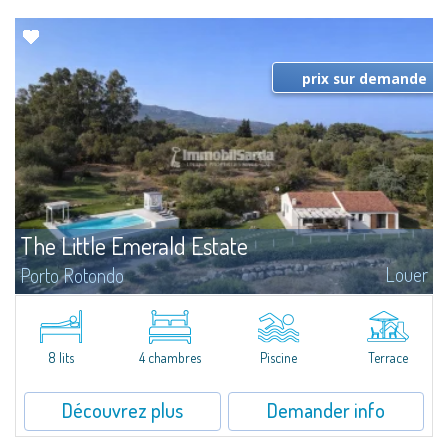
prix sur demande
The Little Emerald Estate
Louer
Porto Rotondo
Estate with villa and independent stazzo with panoramic pool - Cugnana,
Porto RotondoIn the heart of the Cugnana hills, just a few minutes from
Porto Rotondo and the most beautiful beaches of the Costa Smeralda, we
offer...
8 lits
4 chambres
Piscine
Terrace
Découvrez plus
Demander info