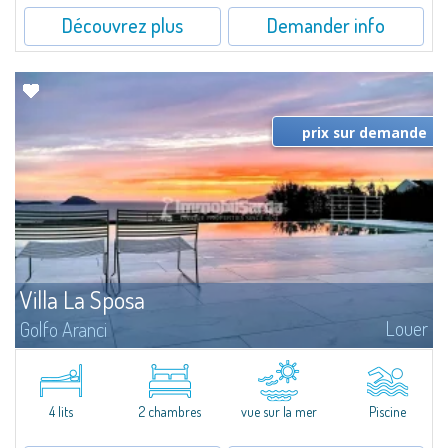
Découvrez plus
Demander info
prix sur demande
Villa La Sposa
Louer
Golfo Aranci
Villa La Sposa is an exclusive detached villa with a saltwater infinity pool
boasting a breathtaking view of the sea. From here you will almost feel as if
you are touching the sea: you can admire it silhouetted at 180°...
4 lits
2 chambres
vue sur la mer
Piscine