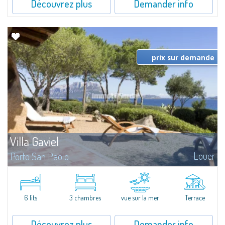
Découvrez plus
Demander info
prix sur demande
Villa Gaviel
Louer
Porto San Paolo
​Villa in a Marine Protected Area. The villa is away from chaos at any time of
the year. Privilege, privacy, and unspoiled beauties of nature in
Sardinia. The blowing of the wind, and the cicadas are the only...
6 lits
3 chambres
vue sur la mer
Terrace
Découvrez plus
Demander info