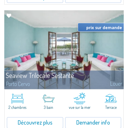
prix sur demande
Seaview Trilocale Sestante
Louer
Porto Cervo
SEA VIEW APARTMENT FOR SALE IN PORTO CERVO - MARINAIn the heart of
Porto Cervo Marina, we present a waterfront apartment arranged over two
levels, featuring bright interiors, well-distributed spaces, and direct views...
2 chambres
3 bain
vue sur la mer
Terrace
Découvrez plus
Demander info