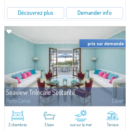
Découvrez plus
Demander info
prix sur demande
Seaview Trilocale Sestante
Louer
Porto Cervo
SEA VIEW APARTMENT FOR SALE IN PORTO CERVO - MARINAIn the heart of
Porto Cervo Marina, we present a waterfront apartment arranged over two
levels, featuring bright interiors, well-distributed spaces, and direct views...
2 chambres
3 bain
vue sur la mer
Terrace