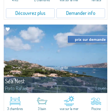
Découvrez plus
Demander info
prix sur demande
Sea Nest
Louer
Porto Rafael
New acquisition: beautiful villa with 3 bedrooms and 3 bathrooms,
featuring a private pool. Bright, well-designed spaces, ideal for enjoying the
charm and tranquillity of Porto Rafael in an exclusive setting...
3 chambres
3 bain
vue sur la mer
Piscine