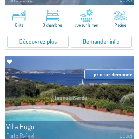
Cottage à louer à Porto Cervo - Sardaigne Gallura Très central et neuf,
unique si vous recherchez la proximité de la Marina et du centre de Porto
Cervo.L'intérieur se compose de deux chambres doubles, une...
6 lits
3 chambres
vue sur la mer
Piscine
Découvrez plus
Demander info
prix sur demande
Villa Hugo
Louer
Porto Rafael