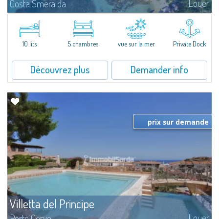
Louer
Costa Smeralda
Magnifique villa sur la mer à Cala di Volpe, l'un des paysages les plus
suggestifs de la Costa Smeralda. Nichée dans un magnifique jardin de
6.000 m² environ, avec la plage à deux pas, jetée pour amarrage...
10 lits
5 chambres
vue sur la mer
Private Dock
Découvrez plus
Demander info
prix sur demande
Villetta del Principe
Louer
Porto Cervo