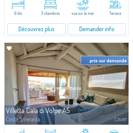
featuring a condo swimming pool and green areas, facing the renowned
Cala di Volpe.The Residence is surrounded by the Mediterranean maquis
and...
6 lits
3 chambres
vue sur la mer
Terrace
Découvrez plus
Demander info
prix sur demande
Villetta Cala di Volpe A5
Louer
Costa Smeralda
​Elegant villetta for sale or rent in a newly built residential complex