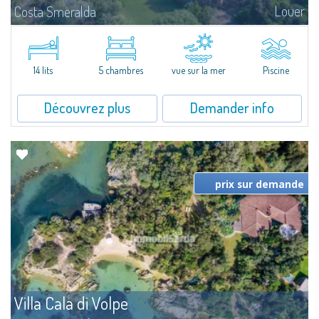
Louer
Costa Smeralda
Superbe villa au style typique de la Gallura, caractérisant toutes les plus
belles demeures de la Costa Smeralda.Sur les vertes collines de San
Pantaleo, position exceptionnelle et discrète, Villa Aglentina jouit d'une...
14 lits
5 chambres
vue sur la mer
Piscine
Découvrez plus
Demander info
prix sur demande
Villa Cala di Volpe