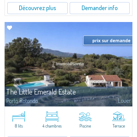
Découvrez plus
Demander info
prix sur demande
The Little Emerald Estate
Louer
Porto Rotondo
Estate with villa and independent stazzo with panoramic pool - Cugnana,
Porto RotondoIn the heart of the Cugnana hills, just a few minutes from
Porto Rotondo and the most beautiful beaches of the Costa Smeralda, we
offer...
8 lits
4 chambres
Piscine
Terrace