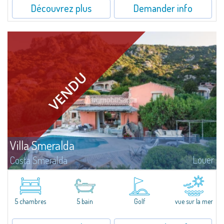
Découvrez plus
Demander info
Villa Smeralda
Louer
Costa Smeralda
Villa Smeralda, signée par le fameux Architecte Jean-Claude Lesuisse, jouit
d'une vue mer panoramique exceptionnelle sur la baie du Pevero et sur les
collines de Pantogia. Entourée par une riche végétation...
5 chambres
5 bain
Golf
vue sur la mer