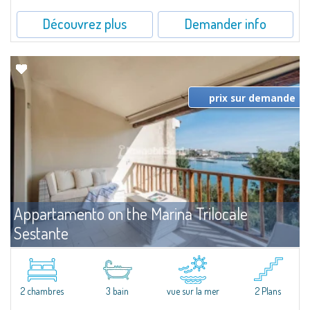
Découvrez plus
Demander info
prix sur demande
Appartamento on the Marina Trilocale
Sestante
Louer
Porto Cervo
Exclusive seafront apartment on two levels, in the heart of Porto Cervo
Marina.Located within Il Sestante, a prestigious residential complex set in a
2 chambres
3 bain
vue sur la mer
2 Plans
beautifully maintained communal park, this property epresents a true...