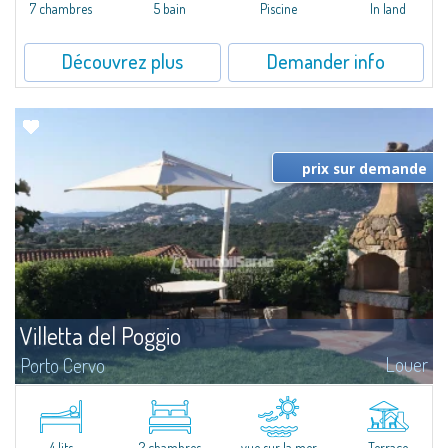
7 chambres
5 bain
Piscine
In land
Découvrez plus
Demander info
prix sur demande
Villetta del Poggio
Louer
Porto Cervo
​In a dominant position, with respect to the sea it overlooks and to the
beach of Cala Granu which is only 200 metres away, Villetta del Poggio is a
villetta for rent in Cala Granu, a quiet resort on the outskirts of...
4 lits
2 chambres
vue sur la mer
Terrace