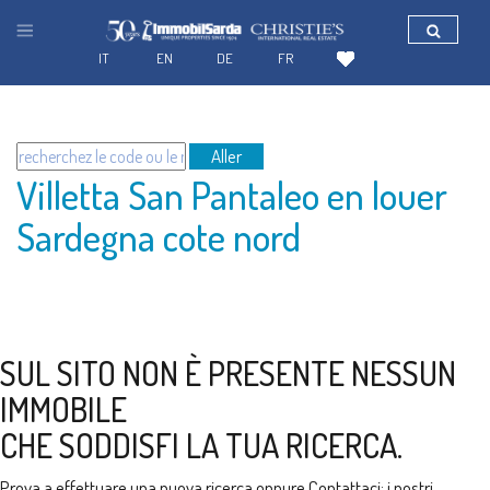
IT
EN
DE
FR
Aller
Villetta San Pantaleo en louer
Sardegna cote nord
SUL SITO NON È PRESENTE NESSUN
IMMOBILE
CHE SODDISFI LA TUA RICERCA.
Prova a effettuare una nuova ricerca oppure
Contattaci
: i nostri