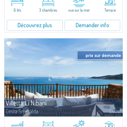
featuring a condo swimming pool and green areas, facing the renowned
Cala di Volpe.The Residence is surrounded by the Mediterranean maquis
and...
6 lits
3 chambres
vue sur la mer
Terrace
Découvrez plus
Demander info
prix sur demande
Villetta Li Nibani
Louer
Costa Smeralda
​A few steps from the Bay of Piccolo Pevero, Villetta Li Nibani is located in a
quiet condo with breathtaking views of the sea of Costa Smeralda, in a