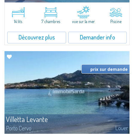
Dans la pittoresque Porto Rafael, se dresse cette splendide propriété à
l'extraordinaire vue mer. Au cœur d'un merveilleux jardin de 5000 m² ,
Villa Hugo se...
14 lits
7 chambres
vue sur la mer
Piscine
Découvrez plus
Demander info
prix sur demande
Villetta Levante
Louer
Porto Cervo