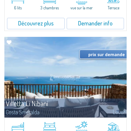
strategic position to reach the beach in a few minutes' walk.The...
6 lits
3 chambres
vue sur la mer
Terrace
Découvrez plus
Demander info
prix sur demande
Villetta Li Nibani
Louer
Costa Smeralda
​A few steps from the Bay of Piccolo Pevero, Villetta Li Nibani is located in a
quiet condo with breathtaking views of the sea of Costa Smeralda, in a
strategic position to reach the beach in a few minutes' walk.The...