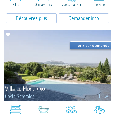
6 lits
3 chambres
vue sur la mer
Terrace
Découvrez plus
Demander info
prix sur demande
Villa Lu Muntiggiu
Louer
Costa Smeralda
​Splendid villa surrounded by greenery on the hill of Mirialveda, halfway
between Capriccioli and San Pantaleo.Villa Lu Muntiggiu is a large stazzo
that has been completely modernized, in which spaces have been...