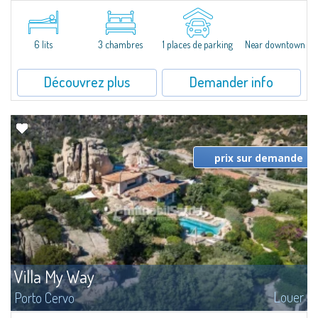
​Charmante maison mitoyenne à louer dans la résidence "Dolce Sposa" à
Porto Cervo Marina. Elle se compose d'un séjour avec un coin repas,
cuisine, deux chambres doubles et deux salles de bain.Un petit jardin très...
6 lits
3 chambres
1 places de parking
Near downtown
Découvrez plus
Demander info
prix sur demande
Villa My Way
Louer
Porto Cervo