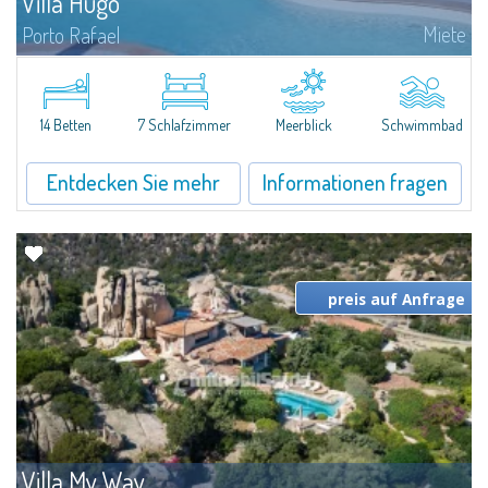
Villa Hugo
Miete
Porto Rafael
In der exklusiven und malerischen Ortschaft Porto Rafael liegt die Villa
Hugo, eine der größten Villen in Porto Rafael, ein charmantes Anwesen in
beneidenswerter Panoramalage mit herrlichem Meerblick, in der...
14 Betten
7 Schlafzimmer
Meerblick
Schwimmbad
Entdecken Sie mehr
Informationen fragen
preis auf Anfrage
Villa My Way