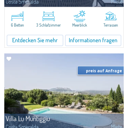
Miete
Costa Smeralda
​A few steps from the Bay of Piccolo Pevero, Villetta Li Nibani is located in a
quiet condo with breathtaking views of the sea of Costa Smeralda, in a
strategic position to reach the beach in a few minutes' walk.The...
6 Betten
3 Schlafzimmer
Meerblick
Terrassen
Entdecken Sie mehr
Informationen fragen
preis auf Anfrage
Villa Lu Muntiggiu
Miete
Costa Smeralda