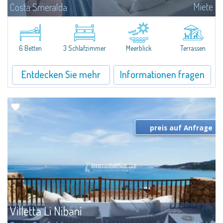
Miete
Costa Smeralda
​Elegant villetta for sale or rent in a newly built residential complex
featuring a condo swimming pool and green areas, facing the renowned
Cala di Volpe.The Residence is surrounded by the Mediterranean maquis
and...
6 Betten
3 Schlafzimmer
Meerblick
Terrassen
Entdecken Sie mehr
Informationen fragen
preis auf Anfrage
Villetta Li Nibani