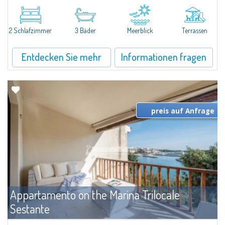
SEA VIEW APARTMENT FOR SALE IN PORTO CERVO - MARINAIn the heart of
Porto Cervo Marina, we present a waterfront apartment arranged over two
levels, featuring bright interiors, well-distributed spaces, and direct views...
2 Schlafzimmer
3 Bäder
Meerblick
Terrassen
Entdecken Sie mehr
Informationen fragen
preis auf Anfrage
Appartamento on the Marina Trilocale
Sestante
Miete
Porto Cervo