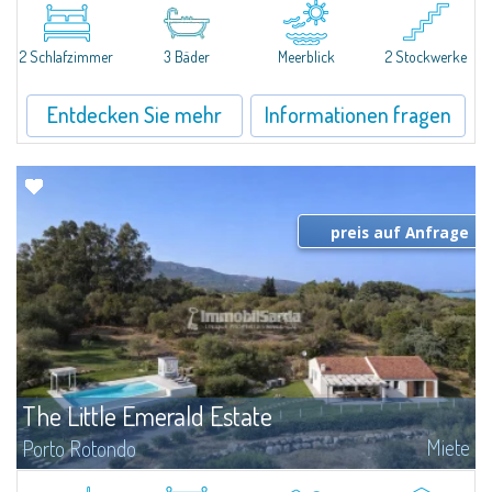
Exclusive seafront apartment on two levels, in the heart of Porto Cervo
Marina.Located within Il Sestante, a prestigious residential complex set in a
2 Schlafzimmer
3 Bäder
Meerblick
2 Stockwerke
beautifully maintained communal park, this property epresents a true...
Entdecken Sie mehr
Informationen fragen
preis auf Anfrage
The Little Emerald Estate
Miete
Porto Rotondo
Estate with villa and independent stazzo with panoramic pool - Cugnana,