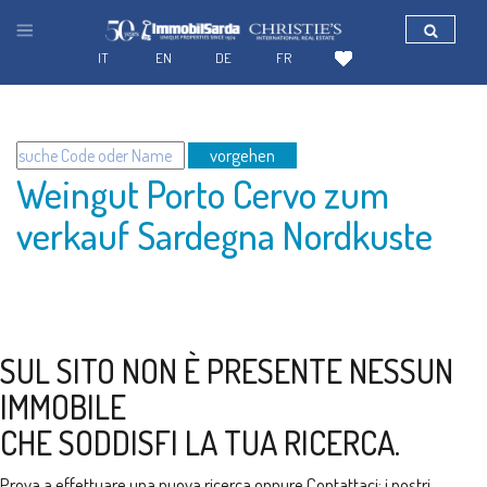
IT
EN
DE
FR
vorgehen
Weingut Porto Cervo zum
verkauf Sardegna Nordkuste
SUL SITO NON È PRESENTE NESSUN
IMMOBILE
CHE SODDISFI LA TUA RICERCA.
Prova a effettuare una nuova ricerca oppure
Contattaci
: i nostri