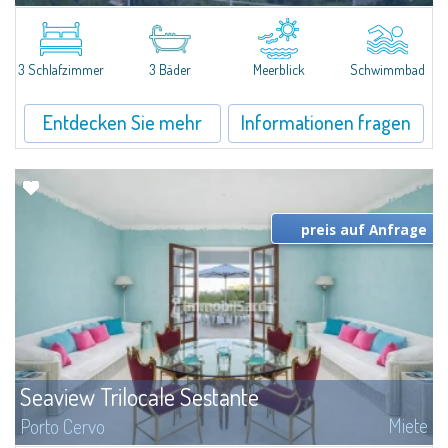
New acquisition: beautiful villa with 3 bedrooms and 3 bathrooms,
featuring a private pool. Bright, well-designed spaces, ideal for enjoying the
charm and tranquillity of Porto Rafael in an exclusive setting...
3 Schlafzimmer
3 Bäder
Meerblick
Schwimmbad
Entdecken Sie mehr
Informationen fragen
preis auf Anfrage
Seaview Trilocale Sestante
Miete
Porto Cervo