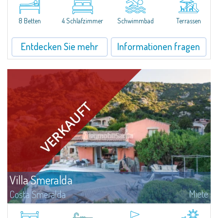
Porto RotondoIn the heart of the Cugnana hills, just a few minutes from
Porto Rotondo and the most beautiful beaches of the Costa Smeralda, we
offer...
8 Betten
4 Schlafzimmer
Schwimmbad
Terrassen
Entdecken Sie mehr
Informationen fragen
Villa Smeralda
Miete
Costa Smeralda
DieVilla Smeralda, aus der Hand des bekannten ArchitektenJean Claude
Lesuisse, befindet sich in einzigartiger Lage über der Baia delPevero, mit