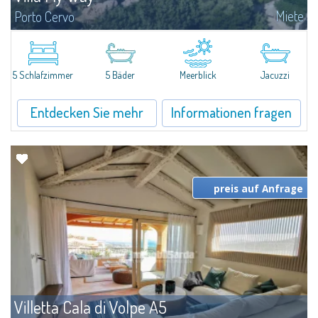
Miete
Porto Cervo
Einzigartiges Anwesen in bester Lageüber dem Neuen Hafen von Porto
Cervo, mit einem unübertroffenen Blickauf die Bucht. Es besteht aus einer
eleganten Hauptvilla, einerDépendance für Gäste und einem gepflegten...
5 Schlafzimmer
5 Bäder
Meerblick
Jacuzzi
Entdecken Sie mehr
Informationen fragen
preis auf Anfrage
Villetta Cala di Volpe A5