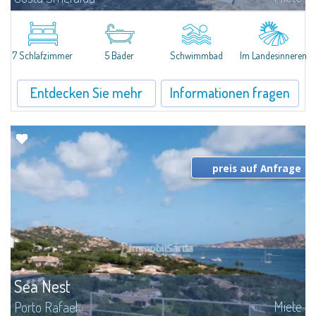
​Splendid villa surrounded by greenery on the hill of Mirialveda, halfway
between Capriccioli and San Pantaleo.Villa Lu Muntiggiu is a large stazzo
that has been completely modernized, in which spaces have been...
7 Schlafzimmer
5 Bäder
Schwimmbad
Im Landesinneren
Entdecken Sie mehr
Informationen fragen
preis auf Anfrage
Sea Nest
Miete
Porto Rafael