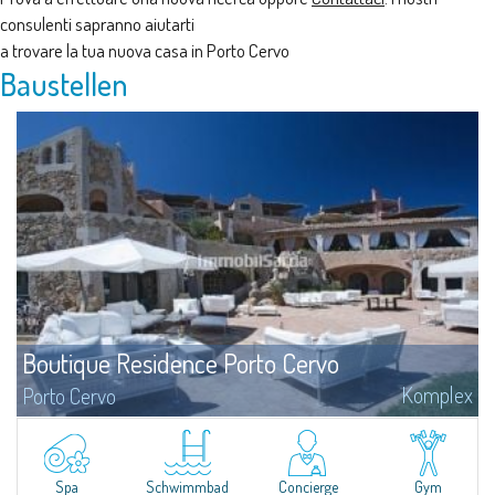
consulenti sapranno aiutarti
a trovare la tua nuova casa in Porto Cervo
Baustellen
Boutique Residence Porto Cervo
Komplex
Porto Cervo
Elegance, style and sophistication are the words that best define the unique
architecture of the Residences Piazza del Principe, important homes in the
heart of Porto Cervo, personally projected by the of international
renowned architect Jean Claude Le Suisse.
Spa
Schwimmbad
Concierge
Gym