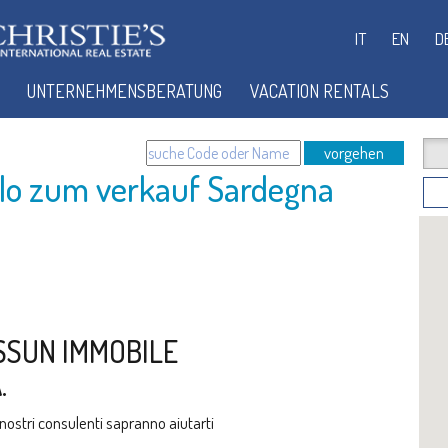
IT
EN
D
UNTERNEHMENSBERATUNG
VACATION RENTALS
vorgehen
llo zum verkauf Sardegna
SSUN IMMOBILE
.
i nostri consulenti sapranno aiutarti