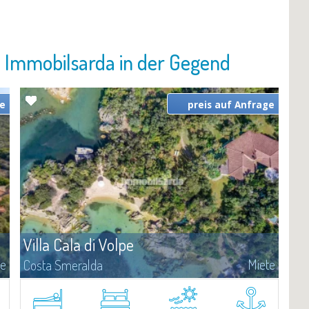
n Immobilsarda in der Gegend
ge
preis auf Anfrage
Villa Cala di Volpe
te
Miete
Costa Smeralda
Diese Wunderschöne Villa liegt am Meer in Cala di Volpe, einer der
r
schönsten Landschaften der Costa Smeralda.Die Villa ist in einem