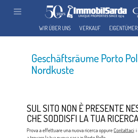
WIR ÜBER UNS
VERKAUF
EIGENTÜMER
Geschäftsräume Porto Po
Nordkuste
SUL SITO NON È PRESENTE NE
CHE SODDISFI LA TUA RICERCA
Prova a effettuare una nuova ricerca oppure
Contattaci
: 
a trovare la tua nuova casa in Porto Pollo