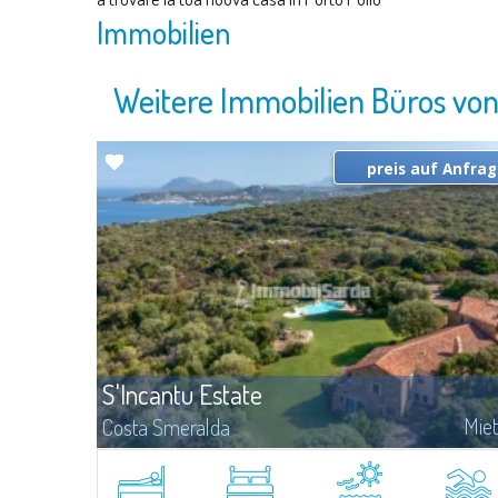
Immobilien
Weitere Immobilien Büros vo
preis auf Anfra
S'Incantu Estate
Mie
Costa Smeralda
Diese Wunderchöne Villa mit dem Vergangene-Geschmack der
Costa Smeralda bestehet aus 3 Schlafzimmer und 2 Schlafzimme