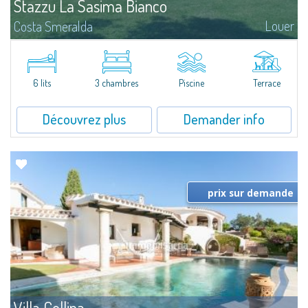
Stazzu La Sasima Bianco
Louer
Costa Smeralda
Belle propriété de campagne composée de deux stazzus, de construction
récente, pleine de charme, située aux pieds de San Pantaleo.Stazzu Bianco
est composé d'un grand séjour avec cheminée, coin repas...
6 lits
3 chambres
Piscine
Terrace
Découvrez plus
Demander info
prix sur demande
Villa Collina