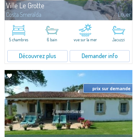
Ville Le Grotte
Louer
Costa Smeralda
Deux villas de prestige, mitoyennes, pour une superficie totale d'environ
500 m2, à louer (également séparément), situées sur la fameuse colline
résidentielle de Pantogia, près du Golfe du Pevero, l'un des lieux...
5 chambres
6 bain
vue sur la mer
Jacuzzi
Découvrez plus
Demander info
prix sur demande