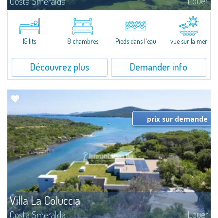
Louer
Costa Smeralda
Magnifiquement située, à mi-chemin entre Porto Cervo et Porto Rotondo,
destinations touristiques réputées, la Villa, projetée par l'Architecte
Ferdinando Fagnola, se fond parfaitement avec les collines verdoyantes...
15 lits
8 chambres
Pieds dans l'eau
vue sur la mer
Découvrez plus
Demander info
prix sur demande
Villa La Coluccia
Louer
Costa Smeralda