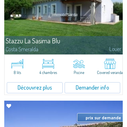
Stazzu La Sasima Blu
Louer
Costa Smeralda
Belle propriété de campagne composée de deux stazzus de construction
récente, pleine de charme, située aux pieds de San Pantaleo.Stazzu blanc
composé de trois chambres (une avec lit double et deux chambres...
8 lits
4 chambres
Piscine
Covered veranda
Découvrez plus
Demander info
prix sur demande