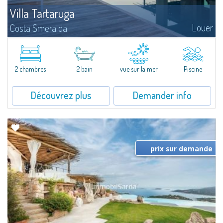
Villa Tartaruga
Louer
Costa Smeralda
Niché dans l'arrière-pays bucolique du nord de la Sardaigne, se dresse
Stazzu Tartaruga: une réinterprétation originale et moderne du stazzu
(bergerie) typique de la Gallura.La propriété se compose d'un grand...
2 chambres
2 bain
vue sur la mer
Piscine
Découvrez plus
Demander info
prix sur demande