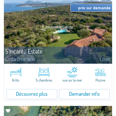
prix sur demande
S'Incantu Estate
Louer
Costa Smeralda
Superbe villa au style typique de la Gallura, caractérisant toutes les plus
belles demeures de la Costa Smeralda.Sur les vertes collines de San
Pantaleo, position exceptionnelle et discrète, Villa Aglentina jouit d'une...
14 lits
5 chambres
vue sur la mer
Piscine
Découvrez plus
Demander info