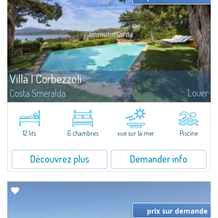
Villa I Corbezzoli
Louer
Costa Smeralda
La Celvia est un quartier résidentiel privé dans le Consortium de la Costa
Smeralda, l'un des lieux les plus élégants et prestigieux de Sardaigne, situé
à l'entrée de la Baie de Cala di Volpe.Emplacement unique...
12 lits
6 chambres
vue sur la mer
Piscine
Découvrez plus
Demander info
prix sur demande