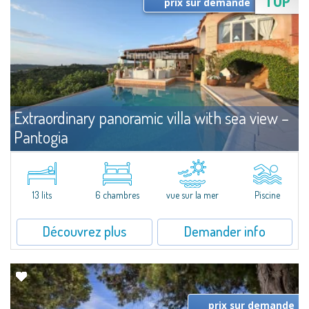
TOP
prix sur demande
Extraordinary panoramic villa with sea view –
Pantogia
Louer
Costa Smeralda
Prestigieuse villa avec une magnifique vue panoramique sur toute la Baie
du Pevero.La villa se compose d’une grande chambre de maitre avec
13 lits
6 chambres
vue sur la mer
Piscine
bureau et salle de bains en suite, terrasse avec accès à la piscine et vue...
Découvrez plus
Demander info
prix sur demande