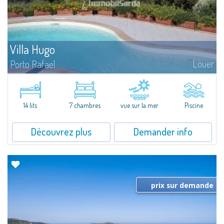
Villa Hugo
Louer
Porto Rafael
Dans la pittoresque Porto Rafael, se dresse cette splendide propriété à
l'extraordinaire vue mer. Au cœur d'un merveilleux jardin de 5000 m² ,
Villa Hugo se...
14 lits
7 chambres
vue sur la mer
Piscine
Découvrez plus
Demander info
prix sur demande