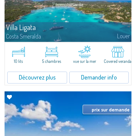
Villa Ligata
Louer
Costa Smeralda
Superbe propriété située au coeur de la Costa Smeralda, à quelques
mètres de la mer et garantissant une totale intimité.La Villa a été
entièrement rénovée en 2009. Elle bénéficie de la proximité d'une...
10 lits
5 chambres
vue sur la mer
Covered veranda
Découvrez plus
Demander info
prix sur demande