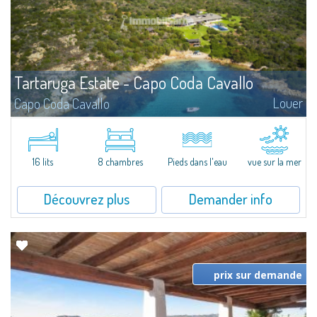
Tartaruga Estate - Capo Coda Cavallo
Louer
Capo Coda Cavallo
Pour ceux qui aiment la détente et un certain isolement, cette villa jouit
d'une position exceptionnelle au cœur du parc protégé de Tavolara à Capo
Coda Cavallo.Sur un seul niveau, la villa, conçue per le célèbre...
16 lits
8 chambres
Pieds dans l'eau
vue sur la mer
Découvrez plus
Demander info
prix sur demande