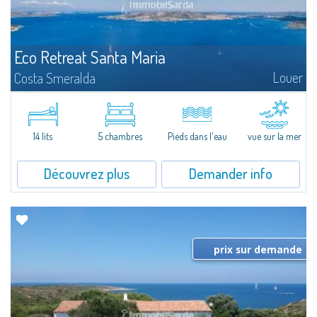
Eco Retreat Santa Maria
Louer
Costa Smeralda
L'Eco Retreat Casa Viggiani se situe sur l'île paradisiaque de Santa Maria, au
cœur du "Parc National Archipel de La Maddalena". L'île est accessible en
bateau en 30 minutes depuis Palau, 25 minutes de la Maddalena et...
14 lits
5 chambres
Pieds dans l'eau
vue sur la mer
Découvrez plus
Demander info
prix sur demande