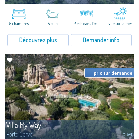
​Villa La Coluccia est une villa contemporaine en bord de mer. De réalisation
récente, conçue pour s'harmoniser avec l'environnement, elle se situe dans
une gated community de 10 villas...
5 chambres
5 bain
Pieds dans l'eau
vue sur la mer
Découvrez plus
Demander info
prix sur demande
Villa My Way
Louer
Porto Cervo