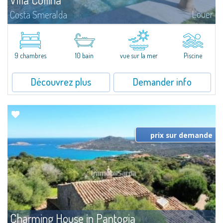
Louer
Costa Smeralda
Sur les collines surplombant Porto Cervo,Villa Collina, superbe propriété en
location, bénéficie d'une position panoramique exceptionnelle.L'élégant
corps principal se compose d'un lumineux living avec séjour...
9 chambres
10 bain
vue sur la mer
Piscine
Découvrez plus
Demander info
prix sur demande
Charming House in Pantogia