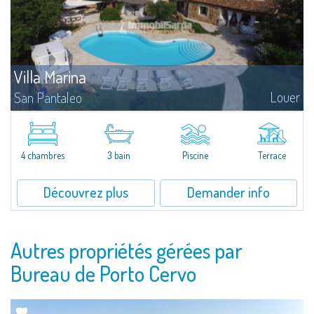
Villa Marina
Louer
San Pantaleo
​Stunning villa for rent on the hills near San Pantaleo, in the heart of Costa
Smeralda, not far from some of the most beautiful beaches in all of
Sardinia.Villa Marina covers a commercial area of 140 sqm and consists...
4 chambres
3 bain
Piscine
Terrace
Découvrez plus
Demander info
Autres propriétés gérées par
Bureau de Porto Cervo