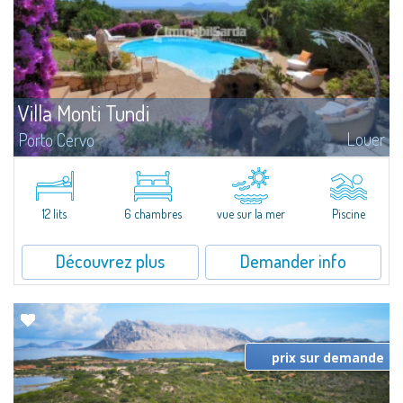
Villa Monti Tundi
Louer
Porto Cervo
Villa de construction récente dans une Résidence de prestige.Elle se
compose de trois chambres doubles, deux chambres à deux lits, chacune
avec salle de bains, une chambre de service à deux lits avec salle de bains...
12 lits
6 chambres
vue sur la mer
Piscine
Découvrez plus
Demander info
prix sur demande