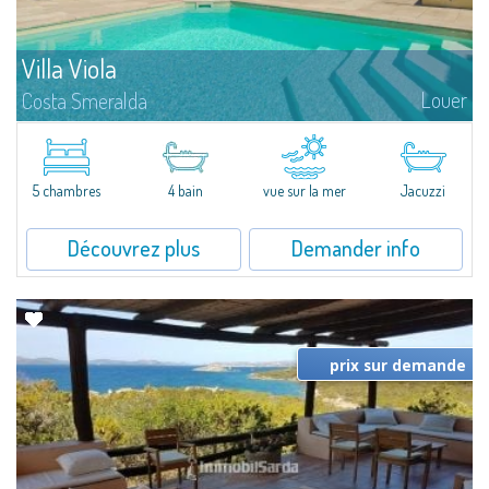
Villa Viola
Louer
Costa Smeralda
​Superbe propriété avec vue sur la baie du Pevero et sur le large, en pleine
nature, à deux pas de Porto Cervo et d’Abbiadori.La villa, sur deux niveaux,
se compose de 4 chambres chacune avec dressing et...
5 chambres
4 bain
vue sur la mer
Jacuzzi
Découvrez plus
Demander info
prix sur demande