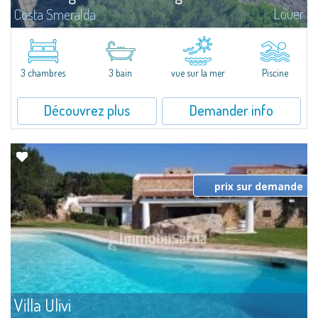
Louer
Costa Smeralda
​Délicieuse propriété à vendre, sur les collines de Pantogia, cadre envoutant
surplombant le splendide golfe du Pevero. Elle fut parmi les premières
créations du fameux architecte Savin Couelle, style cottage au...
3 chambres
3 bain
vue sur la mer
Piscine
Découvrez plus
Demander info
prix sur demande
Villa Ulivi