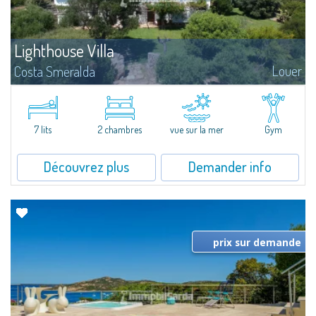
Lighthouse Villa
Louer
Costa Smeralda
​Stazzu – maison de berger – typique de la Gallura, rénové avec goût, situé à
deux pas des plages de Cala del Faro et Cala Granu, à quelques minutes en
voiture de la Marina et du centre de Porto Cervo, Liscia...
7 lits
2 chambres
vue sur la mer
Gym
Découvrez plus
Demander info
prix sur demande