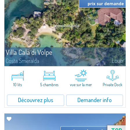
prix sur demande
Villa Cala di Volpe
Louer
Costa Smeralda
Magnifique villa sur la mer à Cala di Volpe, l'un des paysages les plus
suggestifs de la Costa Smeralda. Nichée dans un magnifique jardin de
6.000 m² environ, avec la plage à deux pas, jetée pour amarrage...
10 lits
5 chambres
vue sur la mer
Private Dock
Découvrez plus
Demander info