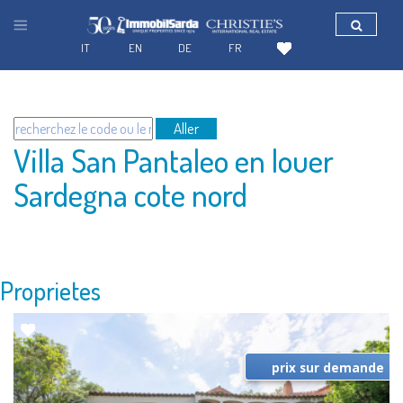
IT
EN
DE
FR
Aller
Villa San Pantaleo en louer
Sardegna cote nord
Proprietes
prix sur demande