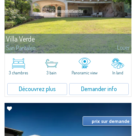
Villa Verde
Louer
San Pantaleo
Nestled in the tranquility of San Pantaleo, this enchanting villa, designed by
renowned architect Jean-Claude Lesuisse, is distinguished by its expansive,
verdant garden, offering a haven of peace and beauty.The property...
3 chambres
3 bain
Panoramic view
In land
Découvrez plus
Demander info
prix sur demande