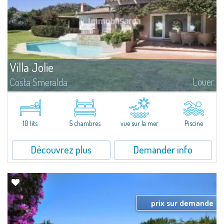
Villa Jolie
Louer
Costa Smeralda
À proximité du fameux Hotel Cala di Volpe, se trouve cette belle villa
indépendante entourée d'une riche végétation qui préserve toute son
intimité.Sur un seul niveau, avec une merveilleuse vue mer, elle se...
10 lits
5 chambres
vue sur la mer
Piscine
Découvrez plus
Demander info
prix sur demande