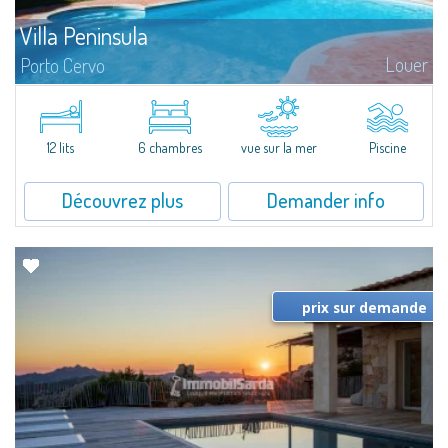
Villa Peninsula
Louer
Porto Cervo
Un jardin relaxant donnant sur la mer cristalline de Sardaigne.À proximité
du port de plaisance de Porto Cervo et de la plage de Cala de Flores, Villa
Peninsula offre une extraordinaire vue sur la pleine mer.La villa...
12 lits
6 chambres
vue sur la mer
Piscine
Découvrez plus
Demander info
prix sur demande