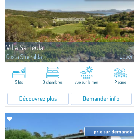
Villa Sa Teula
Louer
Costa Smeralda
Luxueuse villa avec une vue extraordinaire sur le golf du Pevero et sur la
baie de Cala di Volpe. La propriété se compose d’une chambre de maître
avec salle de bains et accès direct à la piscine, une chambre...
5 lits
3 chambres
vue sur la mer
Piscine
Découvrez plus
Demander info
prix sur demande