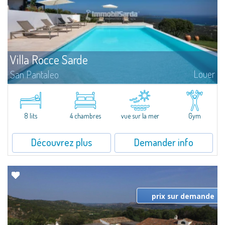
Villa Rocce Sarde
Louer
San Pantaleo
This enchanting property in the hillside area of San Pantaleo offers a
unique experience, thanks to its strategic location and breathtaking
panoramic views extending almost 360 degrees. Surrounded by nature,
the villa...
8 lits
4 chambres
vue sur la mer
Gym
Découvrez plus
Demander info
prix sur demande