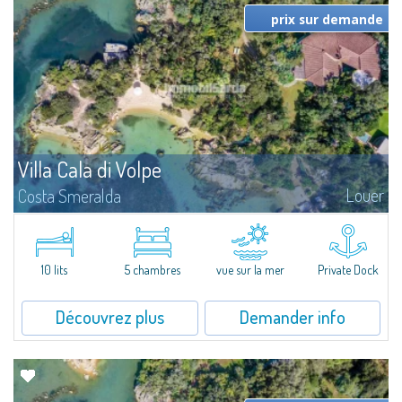
prix sur demande
Villa Cala di Volpe
Louer
Costa Smeralda
Magnifique villa sur la mer à Cala di Volpe, l'un des paysages les plus
suggestifs de la Costa Smeralda. Nichée dans un magnifique jardin de
6.000 m² environ, avec la plage à deux pas, jetée pour amarrage...
10 lits
5 chambres
vue sur la mer
Private Dock
Découvrez plus
Demander info