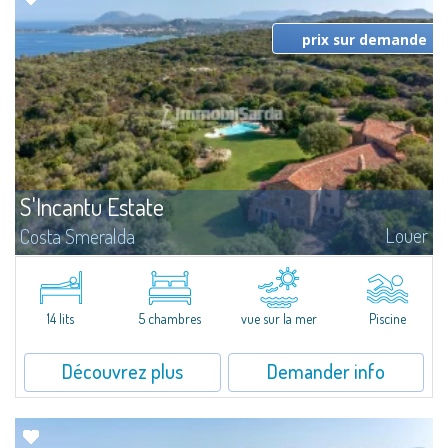
prix sur demande
S'Incantu Estate
Louer
Costa Smeralda
Superbe villa au style typique de la Gallura, caractérisant toutes les plus
belles demeures de la Costa Smeralda.Sur les vertes collines de San
Pantaleo, position exceptionnelle et discrète, Villa Aglentina jouit d'une...
14 lits
5 chambres
vue sur la mer
Piscine
Découvrez plus
Demander info