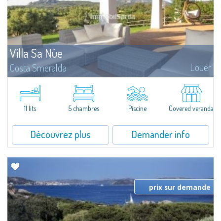
Villa Sa Nùe
Louer
Costa Smeralda
Superbe propriété au cœur de la campagne de San Pantaleo et à quelques
minutes seulement des plages de la Costa Smeralda. Villa Sa Nuè
comprend une villa principale et une dépendance. La première se
compose...
11 lits
5 chambres
Piscine
Covered veranda
Découvrez plus
Demander info
prix sur demande