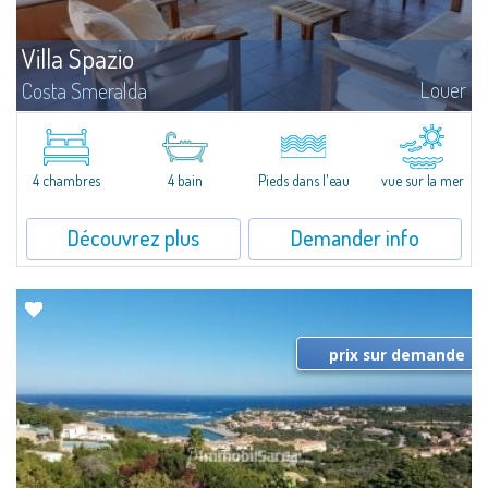
Villa Spazio
Louer
Costa Smeralda
À louer, dans un endroit calme et réservé, Villa Lo Spazio se compose d'un
vaste séjour avec coin repas, grande cuisine, deux chambres doubles, deux
chambres à deux lits et quatre salles de bain.Entourée des...
4 chambres
4 bain
Pieds dans l'eau
vue sur la mer
Découvrez plus
Demander info
prix sur demande