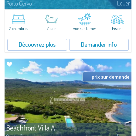
Louer
Porto Cervo
​Splendide villa à louer dans le cadre exclusif de Porto Cervo: une situation
d'exception qui garantit une intimité absolue tout en étant à seulement
quelques minutes du centre.Villa Ulivi se compose d'un séjour...
7 chambres
7 bain
vue sur la mer
Piscine
Découvrez plus
Demander info
prix sur demande
Beachfront Villa A